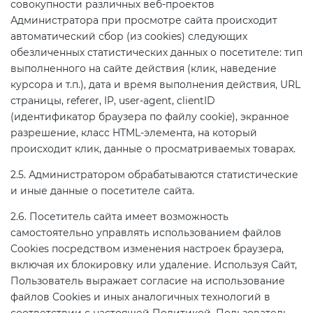
совокупности различных веб‑проектов
Администратора при просмотре сайта происходит
автоматический сбор (из cookies) следующих
Декларация ТР ТС
Сертификация спортивных
обезличенных статистических данных о посетителе: тип
товаров
выполненного на сайте действия (клик, наведение
Декларирование косметики (ТР
курсора и т.п.), дата и время выполнения действия, URL
ТС 009)
Сертификация электротехники
страницы, referer, IP, user‑agent, clientID
(идентификатор браузера по файлу cookie), экранное
разрешение, класс HTML‑элемента, на который
Декларирование оборудования
Сертификация ресурсов
происходит клик, данные о просматриваемых товарах.
по схеме 5Д (ТР ТС 010)
2.5. Администратором обрабатываются статистические
Остальное
и иные данные о посетителе сайта.
Декларирование пищевой
продукции (ТР ТС 021)
2.6. Посетитель сайта имеет возможность
БАДы
самостоятельно управлять использованием файлов
Cookies посредством изменения настроек браузера,
Декларирование алкогольной
включая их блокировку или удаление. Используя Сайт,
продукции (ТР ЕАЭС 047)
Пользователь выражает согласие на использование
файлов Cookies и иных аналогичных технологий в
Декларирование