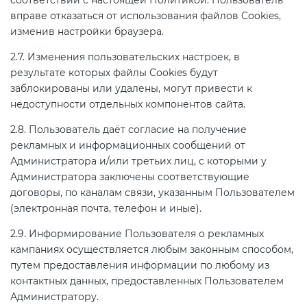
соответствии с настоящей Политикой. Пользователь
электромагнитной
вправе отказаться от использования файлов Cookies,
совместимости (ТР ТС 020)
изменив настройки браузера.
2.7. Изменения пользовательских настроек, в
Сертификация детских товаров
результате которых файлы Cookies будут
(ТР ТС 007)
заблокированы или удалены, могут привести к
недоступности отдельных компонентов сайта.
Сертификация товаров легкой
2.8. Пользователь даёт согласие на получение
промышленности (ТР ТС 017)
рекламных и информационных сообщений от
Администратора и/или третьих лиц, с которыми у
Администратора заключены соответствующие
Сертификация промышленного
договоры, по каналам связи, указанным Пользователем
оборудования (ТР ТС 010)
(электронная почта, телефон и иные).
2.9. Информирование Пользователя о рекламных
Сертификация средств
кампаниях осуществляется любым законным способом,
индивидуальной защиты (ТР ТС
путем предоставления информации по любому из
019)
контактных данных, предоставленных Пользователем
Администратору.