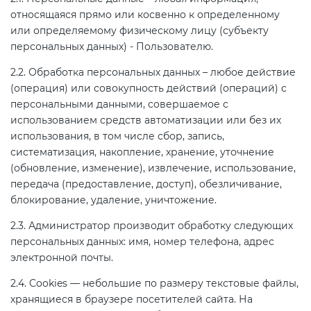
2008
относящаяся прямо или косвенно к определенному
Сертификация бытовой техники
Сертификат ГОСТ Р ИСО/МЭК
Регистрация товарного знака
О безопасности дорог (ТР ТС
или определяемому физическому лицу (субъекту
20000-1-2021
(торговой марки) в Роспатенте
014/2011)
персональных данных) - Пользователю.
Сертификат ГОСТ Р ИСО 20121-
Сертификация легкой
2014
2.2. Обработка персональных данных – любое действие
промышленности
Сертификат ГОСТ Р ИСО 26000-
Регистрация товарного знака
О безопасности оборудования
(операция) или совокупность действий (операций) с
2012
(торговой марки) в Роспатенте
для работы во взрывоопасных
персональными данными, совершаемое с
Сертификат ГОСТ Р 56404-2021
Сертификация мебели
средах (ТР ТС 012/2011)
использованием средств автоматизации или без их
Сертификат ГОСТ Р ИСО/МЭК
Регистрация товарного знака
использования, в том числе сбор, запись,
27001-2021
(торговой марки) в Роспатенте
Сертификат ГОСТ Р 55267-2012
систематизация, накопление, хранение, уточнение
Сертификация упаковки
ТР ТС 011/2011 «Безопасность
(обновление, изменение), извлечение, использование,
лифтов»
передача (предоставление, доступ), обезличивание,
Сертификат на ИСМ
Заключение ФСТЭК
Декларация ГОСТ Р
Сертификация импортной
блокирование, удаление, уничтожение.
продукции
О требованиях к средствам
2.3. Администратор производит обработку следующих
Декларация связи Минцифры
Добровольная сертификация
обеспечения пожарной
персональных данных: имя, номер телефона, адрес
продукции ГОСТ Р
безопасности и пожаротушения
Сертификация для
электронной почты.
маркетплейсов
2.4. Cookies — небольшие по размеру текстовые файлы,
Добровольный сертификат на
Декларация соответствия ТР ТС
хранящиеся в браузере посетителей сайта. На
услуги
004/2011
Сертификация детских товаров