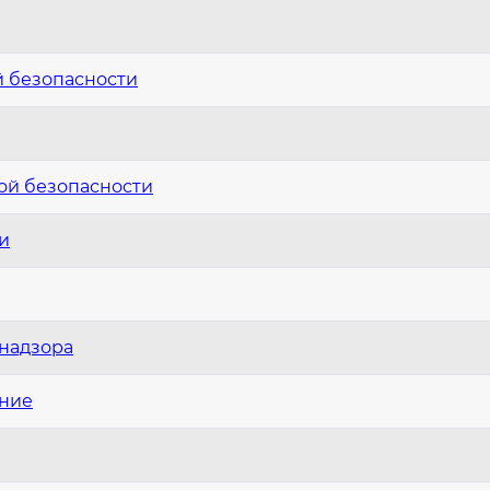
й безопасности
ой безопасности
и
надзора
ение