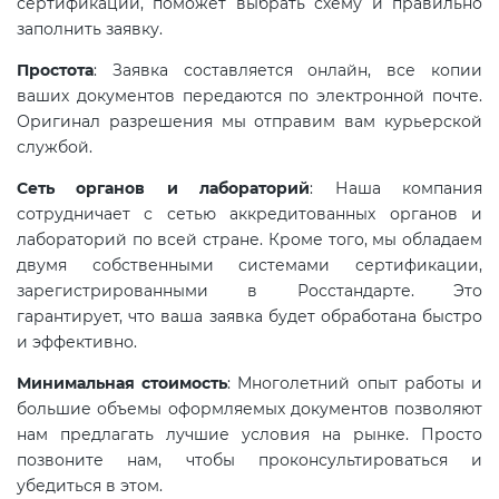
сертификации, поможет выбрать схему и правильно
электромагнитной
заполнить заявку.
совместимости (ТР ТС 020)
Простота
: Заявка составляется онлайн, все копии
ваших документов передаются по электронной почте.
Сертификация детских товаров
Оригинал разрешения мы отправим вам курьерской
(ТР ТС 007)
службой.
Сеть органов и лабораторий
: Наша компания
Сертификация товаров легкой
сотрудничает с сетью аккредитованных органов и
промышленности (ТР ТС 017)
лабораторий по всей стране. Кроме того, мы обладаем
двумя собственными системами сертификации,
зарегистрированными в Росстандарте. Это
Сертификация промышленного
гарантирует, что ваша заявка будет обработана быстро
оборудования (ТР ТС 010)
и эффективно.
Минимальная стоимость
: Многолетний опыт работы и
Сертификация средств
большие объемы оформляемых документов позволяют
индивидуальной защиты (ТР ТС
нам предлагать лучшие условия на рынке. Просто
019)
позвоните нам, чтобы проконсультироваться и
убедиться в этом.