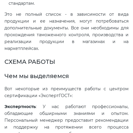
стандартам.
Это не полный список - в зависимости от вида
Декларация ТР ТС
Сертификация спортивных
продукции и ее назначения, могут потребоваться
товаров
дополнительные документы. Все они необходимы для
Декларирование косметики (ТР
прохождения таможенного контроля, производства и
ТС 009)
Сертификация электротехники
реализации продукции в магазинах и на
маркетплейсах.
Декларирование оборудования
Сертификация ресурсов
СХЕМА РАБОТЫ
по схеме 5Д (ТР ТС 010)
Чем мы выделяемся
Остальное
Декларирование пищевой
Вот некоторые из преимуществ работы с центром
продукции (ТР ТС 021)
БАДы
сертификации «ЭкспертГОСТ»:
Декларирование алкогольной
Экспертность
: У нас работают профессионалы,
обладающие обширными знаниями и опытом.
продукции (ТР ЕАЭС 047)
Персональный менеджер предоставит рекомендации
и поддержку на протяжении всего процесса
Декларирование