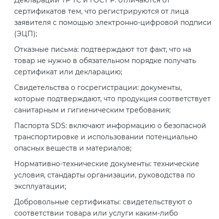
2008
сертификатов тем, что регистрируются от лица
Сертификация бытовой техники
Сертификат ГОСТ Р ИСО/МЭК
Регистрация товарного знака
О безопасности дорог (ТР ТС
заявителя с помощью электронно-цифровой подписи
20000-1-2021
(торговой марки) в Роспатенте
014/2011)
(ЭЦП);
Сертификат ГОСТ Р ИСО 20121-
Сертификация легкой
2014
Отказные письма: подтверждают тот факт, что на
промышленности
Сертификат ГОСТ Р ИСО 26000-
Регистрация товарного знака
О безопасности оборудования
товар не нужно в обязательном порядке получать
2012
(торговой марки) в Роспатенте
сертификат или декларацию;
для работы во взрывоопасных
Сертификат ГОСТ Р 56404-2021
Сертификация мебели
средах (ТР ТС 012/2011)
Свидетельства о госрегистрации: документы,
Сертификат ГОСТ Р ИСО/МЭК
Регистрация товарного знака
которые подтверждают, что продукция соответствует
27001-2021
(торговой марки) в Роспатенте
Сертификат ГОСТ Р 55267-2012
Сертификация упаковки
санитарным и гигиеническим требования;
ТР ТС 011/2011 «Безопасность
лифтов»
Паспорта SDS: включают информацию о безопасной
Сертификат на ИСМ
Заключение ФСТЭК
Декларация ГОСТ Р
транспортировке и использовании потенциально
Сертификация импортной
опасных веществ и материалов;
продукции
О требованиях к средствам
Декларация связи Минцифры
Добровольная сертификация
Нормативно-технические документы: технические
обеспечения пожарной
продукции ГОСТ Р
условия, стандарты организации, руководства по
безопасности и пожаротушения
Сертификация для
эксплуатации;
маркетплейсов
Добровольный сертификат на
Добровольные сертификаты: свидетельствуют о
Декларация соответствия ТР ТС
услуги
соответствии товара или услуги каким-либо
004/2011
Сертификация детских товаров