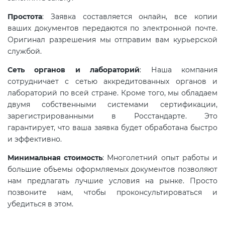
электромагнитной
Простота
: Заявка составляется онлайн, все копии
совместимости (ТР ТС 020)
ваших документов передаются по электронной почте.
Оригинал разрешения мы отправим вам курьерской
Сертификация детских товаров
службой.
(ТР ТС 007)
Сеть органов и лабораторий
: Наша компания
сотрудничает с сетью аккредитованных органов и
Сертификация товаров легкой
лабораторий по всей стране. Кроме того, мы обладаем
промышленности (ТР ТС 017)
двумя собственными системами сертификации,
зарегистрированными в Росстандарте. Это
гарантирует, что ваша заявка будет обработана быстро
Сертификация промышленного
и эффективно.
оборудования (ТР ТС 010)
Минимальная стоимость
: Многолетний опыт работы и
большие объемы оформляемых документов позволяют
Сертификация средств
нам предлагать лучшие условия на рынке. Просто
индивидуальной защиты (ТР ТС
позвоните нам, чтобы проконсультироваться и
019)
убедиться в этом.