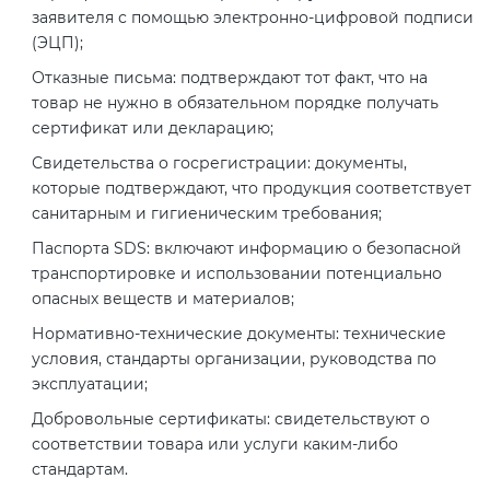
2008
заявителя с помощью электронно-цифровой подписи
Сертификация бытовой техники
Сертификат ГОСТ Р ИСО/МЭК
Регистрация товарного знака
(ЭЦП);
О безопасности дорог (ТР ТС
20000-1-2021
(торговой марки) в Роспатенте
014/2011)
Отказные письма: подтверждают тот факт, что на
Сертификат ГОСТ Р ИСО 20121-
Сертификация легкой
товар не нужно в обязательном порядке получать
2014
промышленности
Сертификат ГОСТ Р ИСО 26000-
Регистрация товарного знака
сертификат или декларацию;
О безопасности оборудования
2012
(торговой марки) в Роспатенте
для работы во взрывоопасных
Свидетельства о госрегистрации: документы,
Сертификат ГОСТ Р 56404-2021
Сертификация мебели
средах (ТР ТС 012/2011)
которые подтверждают, что продукция соответствует
Сертификат ГОСТ Р ИСО/МЭК
Регистрация товарного знака
санитарным и гигиеническим требования;
27001-2021
(торговой марки) в Роспатенте
Сертификат ГОСТ Р 55267-2012
Сертификация упаковки
Паспорта SDS: включают информацию о безопасной
ТР ТС 011/2011 «Безопасность
транспортировке и использовании потенциально
лифтов»
Сертификат на ИСМ
Заключение ФСТЭК
Декларация ГОСТ Р
опасных веществ и материалов;
Сертификация импортной
Нормативно-технические документы: технические
продукции
О требованиях к средствам
условия, стандарты организации, руководства по
Декларация связи Минцифры
Добровольная сертификация
обеспечения пожарной
эксплуатации;
продукции ГОСТ Р
безопасности и пожаротушения
Сертификация для
Добровольные сертификаты: свидетельствуют о
маркетплейсов
соответствии товара или услуги каким-либо
Добровольный сертификат на
Декларация соответствия ТР ТС
стандартам.
услуги
004/2011
Сертификация детских товаров