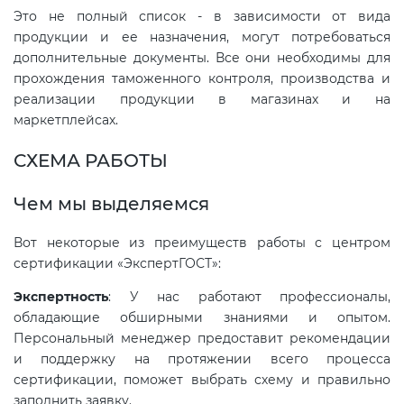
Это не полный список - в зависимости от вида
продукции и ее назначения, могут потребоваться
Декларация ТР ТС
Сертификация спортивных
дополнительные документы. Все они необходимы для
товаров
прохождения таможенного контроля, производства и
реализации продукции в магазинах и на
Декларирование косметики (ТР
маркетплейсах.
ТС 009)
Сертификация электротехники
СХЕМА РАБОТЫ
Декларирование оборудования
Сертификация ресурсов
по схеме 5Д (ТР ТС 010)
Чем мы выделяемся
Остальное
Вот некоторые из преимуществ работы с центром
Декларирование пищевой
сертификации «ЭкспертГОСТ»:
продукции (ТР ТС 021)
БАДы
Экспертность
: У нас работают профессионалы,
обладающие обширными знаниями и опытом.
Декларирование алкогольной
Персональный менеджер предоставит рекомендации
продукции (ТР ЕАЭС 047)
и поддержку на протяжении всего процесса
сертификации, поможет выбрать схему и правильно
Декларирование
заполнить заявку.