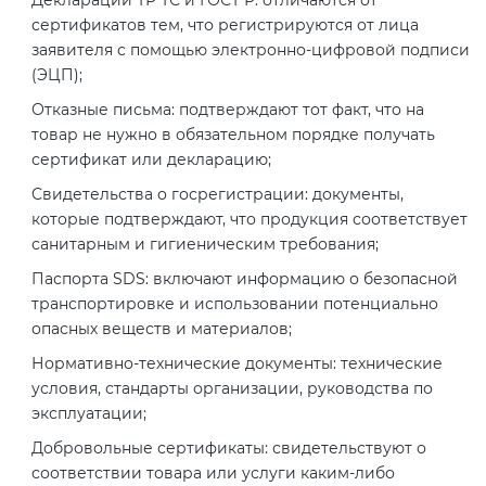
2008
сертификатов тем, что регистрируются от лица
Сертификация бытовой техники
Сертификат ГОСТ Р ИСО/МЭК
Регистрация товарного знака
О безопасности дорог (ТР ТС
заявителя с помощью электронно-цифровой подписи
20000-1-2021
(торговой марки) в Роспатенте
014/2011)
(ЭЦП);
Сертификат ГОСТ Р ИСО 20121-
Сертификация легкой
2014
Отказные письма: подтверждают тот факт, что на
промышленности
Сертификат ГОСТ Р ИСО 26000-
Регистрация товарного знака
О безопасности оборудования
товар не нужно в обязательном порядке получать
2012
(торговой марки) в Роспатенте
сертификат или декларацию;
для работы во взрывоопасных
Сертификат ГОСТ Р 56404-2021
Сертификация мебели
средах (ТР ТС 012/2011)
Свидетельства о госрегистрации: документы,
Сертификат ГОСТ Р ИСО/МЭК
Регистрация товарного знака
которые подтверждают, что продукция соответствует
27001-2021
(торговой марки) в Роспатенте
Сертификат ГОСТ Р 55267-2012
Сертификация упаковки
санитарным и гигиеническим требования;
ТР ТС 011/2011 «Безопасность
лифтов»
Паспорта SDS: включают информацию о безопасной
Сертификат на ИСМ
Заключение ФСТЭК
Декларация ГОСТ Р
транспортировке и использовании потенциально
Сертификация импортной
опасных веществ и материалов;
продукции
О требованиях к средствам
Декларация связи Минцифры
Добровольная сертификация
Нормативно-технические документы: технические
обеспечения пожарной
продукции ГОСТ Р
условия, стандарты организации, руководства по
безопасности и пожаротушения
Сертификация для
эксплуатации;
маркетплейсов
Добровольный сертификат на
Добровольные сертификаты: свидетельствуют о
Декларация соответствия ТР ТС
услуги
соответствии товара или услуги каким-либо
004/2011
Сертификация детских товаров