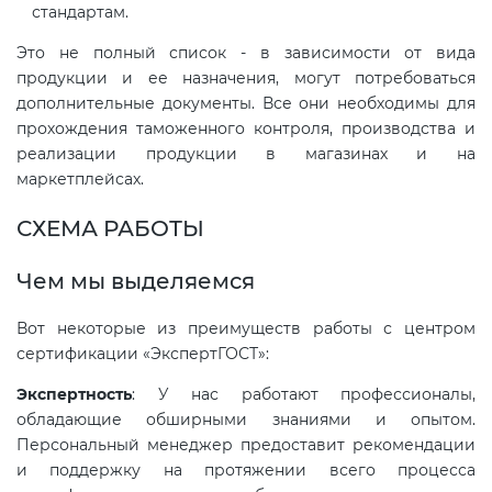
стандартам.
Это не полный список - в зависимости от вида
Декларация ТР ТС
Сертификация спортивных
продукции и ее назначения, могут потребоваться
товаров
дополнительные документы. Все они необходимы для
Декларирование косметики (ТР
прохождения таможенного контроля, производства и
ТС 009)
Сертификация электротехники
реализации продукции в магазинах и на
маркетплейсах.
Декларирование оборудования
Сертификация ресурсов
СХЕМА РАБОТЫ
по схеме 5Д (ТР ТС 010)
Чем мы выделяемся
Остальное
Декларирование пищевой
Вот некоторые из преимуществ работы с центром
продукции (ТР ТС 021)
БАДы
сертификации «ЭкспертГОСТ»:
Декларирование алкогольной
Экспертность
: У нас работают профессионалы,
обладающие обширными знаниями и опытом.
продукции (ТР ЕАЭС 047)
Персональный менеджер предоставит рекомендации
и поддержку на протяжении всего процесса
Декларирование