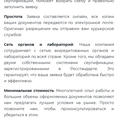
сертификации, поможет выбрать схему и правильно
электромагнитной
заполнить заявку.
совместимости (ТР ТС 020)
Простота
: Заявка составляется онлайн, все копии
ваших документов передаются по электронной почте.
Сертификация детских товаров
Оригинал разрешения мы отправим вам курьерской
(ТР ТС 007)
службой.
Сеть органов и лабораторий
: Наша компания
Сертификация товаров легкой
сотрудничает с сетью аккредитованных органов и
промышленности (ТР ТС 017)
лабораторий по всей стране. Кроме того, мы обладаем
двумя собственными системами сертификации,
зарегистрированными в Росстандарте. Это
Сертификация промышленного
гарантирует, что ваша заявка будет обработана быстро
оборудования (ТР ТС 010)
и эффективно.
Минимальная стоимость
: Многолетний опыт работы и
Сертификация средств
большие объемы оформляемых документов позволяют
индивидуальной защиты (ТР ТС
нам предлагать лучшие условия на рынке. Просто
019)
позвоните нам, чтобы проконсультироваться и
убедиться в этом.