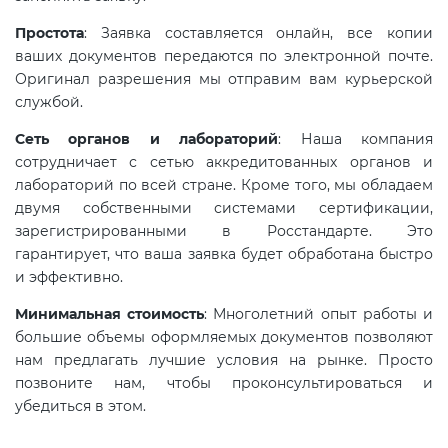
электромагнитной
Простота
: Заявка составляется онлайн, все копии
совместимости (ТР ТС 020)
ваших документов передаются по электронной почте.
Оригинал разрешения мы отправим вам курьерской
Сертификация детских товаров
службой.
(ТР ТС 007)
Сеть органов и лабораторий
: Наша компания
сотрудничает с сетью аккредитованных органов и
Сертификация товаров легкой
лабораторий по всей стране. Кроме того, мы обладаем
промышленности (ТР ТС 017)
двумя собственными системами сертификации,
зарегистрированными в Росстандарте. Это
гарантирует, что ваша заявка будет обработана быстро
Сертификация промышленного
и эффективно.
оборудования (ТР ТС 010)
Минимальная стоимость
: Многолетний опыт работы и
большие объемы оформляемых документов позволяют
Сертификация средств
нам предлагать лучшие условия на рынке. Просто
индивидуальной защиты (ТР ТС
позвоните нам, чтобы проконсультироваться и
019)
убедиться в этом.