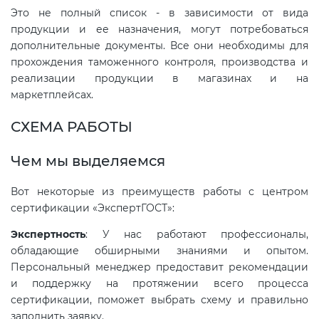
Это не полный список - в зависимости от вида
продукции и ее назначения, могут потребоваться
Декларация ТР ТС
Сертификация спортивных
дополнительные документы. Все они необходимы для
товаров
прохождения таможенного контроля, производства и
реализации продукции в магазинах и на
Декларирование косметики (ТР
маркетплейсах.
ТС 009)
Сертификация электротехники
СХЕМА РАБОТЫ
Декларирование оборудования
Сертификация ресурсов
по схеме 5Д (ТР ТС 010)
Чем мы выделяемся
Остальное
Вот некоторые из преимуществ работы с центром
Декларирование пищевой
сертификации «ЭкспертГОСТ»:
продукции (ТР ТС 021)
БАДы
Экспертность
: У нас работают профессионалы,
обладающие обширными знаниями и опытом.
Декларирование алкогольной
Персональный менеджер предоставит рекомендации
продукции (ТР ЕАЭС 047)
и поддержку на протяжении всего процесса
сертификации, поможет выбрать схему и правильно
Декларирование
заполнить заявку.