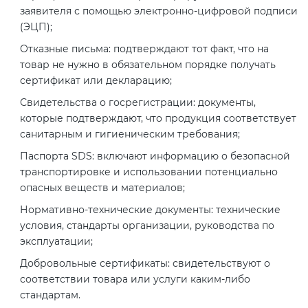
2008
заявителя с помощью электронно-цифровой подписи
Сертификация бытовой техники
Сертификат ГОСТ Р ИСО/МЭК
Регистрация товарного знака
(ЭЦП);
О безопасности дорог (ТР ТС
20000-1-2021
(торговой марки) в Роспатенте
014/2011)
Отказные письма: подтверждают тот факт, что на
Сертификат ГОСТ Р ИСО 20121-
Сертификация легкой
товар не нужно в обязательном порядке получать
2014
промышленности
Сертификат ГОСТ Р ИСО 26000-
Регистрация товарного знака
сертификат или декларацию;
О безопасности оборудования
2012
(торговой марки) в Роспатенте
для работы во взрывоопасных
Свидетельства о госрегистрации: документы,
Сертификат ГОСТ Р 56404-2021
Сертификация мебели
средах (ТР ТС 012/2011)
которые подтверждают, что продукция соответствует
Сертификат ГОСТ Р ИСО/МЭК
Регистрация товарного знака
санитарным и гигиеническим требования;
27001-2021
(торговой марки) в Роспатенте
Сертификат ГОСТ Р 55267-2012
Сертификация упаковки
Паспорта SDS: включают информацию о безопасной
ТР ТС 011/2011 «Безопасность
транспортировке и использовании потенциально
лифтов»
Сертификат на ИСМ
Заключение ФСТЭК
Декларация ГОСТ Р
опасных веществ и материалов;
Сертификация импортной
Нормативно-технические документы: технические
продукции
О требованиях к средствам
условия, стандарты организации, руководства по
Декларация связи Минцифры
Добровольная сертификация
обеспечения пожарной
эксплуатации;
продукции ГОСТ Р
безопасности и пожаротушения
Сертификация для
Добровольные сертификаты: свидетельствуют о
маркетплейсов
соответствии товара или услуги каким-либо
Добровольный сертификат на
Декларация соответствия ТР ТС
стандартам.
услуги
004/2011
Сертификация детских товаров