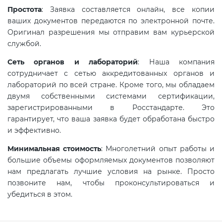
электромагнитной
Простота
: Заявка составляется онлайн, все копии
совместимости (ТР ТС 020)
ваших документов передаются по электронной почте.
Оригинал разрешения мы отправим вам курьерской
службой.
Сертификация детских товаров
(ТР ТС 007)
Сеть органов и лабораторий
: Наша компания
сотрудничает с сетью аккредитованных органов и
лабораторий по всей стране. Кроме того, мы обладаем
Сертификация товаров легкой
двумя собственными системами сертификации,
промышленности (ТР ТС 017)
зарегистрированными в Росстандарте. Это
гарантирует, что ваша заявка будет обработана быстро
и эффективно.
Сертификация промышленного
оборудования (ТР ТС 010)
Минимальная стоимость
: Многолетний опыт работы и
большие объемы оформляемых документов позволяют
нам предлагать лучшие условия на рынке. Просто
Сертификация средств
позвоните нам, чтобы проконсультироваться и
индивидуальной защиты (ТР ТС
убедиться в этом.
019)