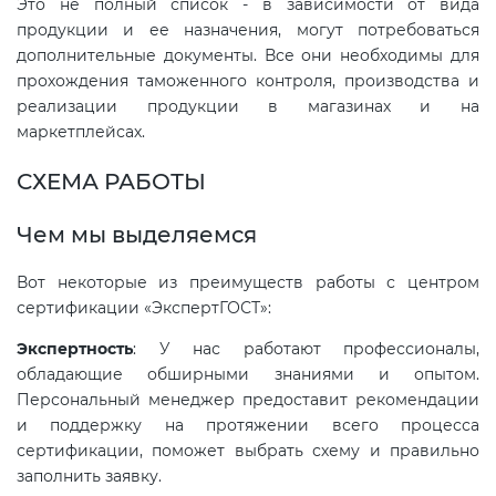
Это не полный список - в зависимости от вида
продукции и ее назначения, могут потребоваться
дополнительные документы. Все они необходимы для
Декларация ТР ТС
Сертификация спортивных
прохождения таможенного контроля, производства и
товаров
реализации продукции в магазинах и на
Декларирование косметики (ТР
маркетплейсах.
ТС 009)
Сертификация электротехники
СХЕМА РАБОТЫ
Декларирование оборудования
Сертификация ресурсов
Чем мы выделяемся
по схеме 5Д (ТР ТС 010)
Вот некоторые из преимуществ работы с центром
Остальное
Декларирование пищевой
сертификации «ЭкспертГОСТ»:
продукции (ТР ТС 021)
БАДы
Экспертность
: У нас работают профессионалы,
обладающие обширными знаниями и опытом.
Декларирование алкогольной
Персональный менеджер предоставит рекомендации
продукции (ТР ЕАЭС 047)
и поддержку на протяжении всего процесса
сертификации, поможет выбрать схему и правильно
заполнить заявку.
Декларирование