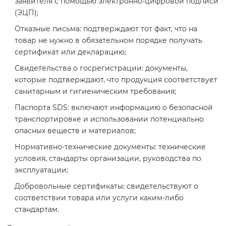
заявителя с помощью электронно-цифровой подписи
2008
Сертификация бытовой техники
Сертификат ГОСТ Р ИСО/МЭК
Регистрация товарного знака
(ЭЦП);
О безопасности дорог (ТР ТС
20000-1-2021
(торговой марки) в Роспатенте
Отказные письма: подтверждают тот факт, что на
014/2011)
Сертификат ГОСТ Р ИСО 20121-
товар не нужно в обязательном порядке получать
Сертификация легкой
2014
сертификат или декларацию;
промышленности
Сертификат ГОСТ Р ИСО 26000-
Регистрация товарного знака
О безопасности оборудования
2012
(торговой марки) в Роспатенте
Свидетельства о госрегистрации: документы,
для работы во взрывоопасных
Сертификат ГОСТ Р 56404-2021
которые подтверждают, что продукция соответствует
Сертификация мебели
средах (ТР ТС 012/2011)
санитарным и гигиеническим требования;
Сертификат ГОСТ Р ИСО/МЭК
Регистрация товарного знака
27001-2021
(торговой марки) в Роспатенте
Сертификат ГОСТ Р 55267-2012
Паспорта SDS: включают информацию о безопасной
Сертификация упаковки
ТР ТС 011/2011 «Безопасность
транспортировке и использовании потенциально
лифтов»
опасных веществ и материалов;
Сертификат на ИСМ
Заключение ФСТЭК
Декларация ГОСТ Р
Сертификация импортной
Нормативно-технические документы: технические
продукции
О требованиях к средствам
условия, стандарты организации, руководства по
Декларация связи Минцифры
Добровольная сертификация
обеспечения пожарной
эксплуатации;
продукции ГОСТ Р
безопасности и пожаротушения
Сертификация для
Добровольные сертификаты: свидетельствуют о
маркетплейсов
соответствии товара или услуги каким-либо
Добровольный сертификат на
стандартам.
Декларация соответствия ТР ТС
услуги
004/2011
Сертификация детских товаров