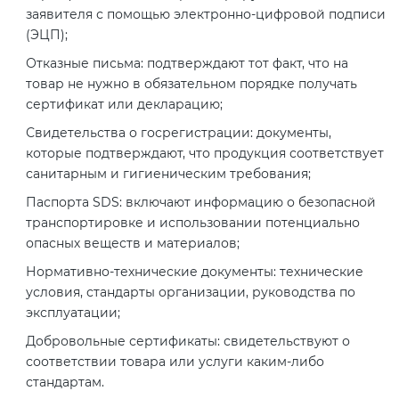
2008
заявителя с помощью электронно-цифровой подписи
Сертификация бытовой техники
Сертификат ГОСТ Р ИСО/МЭК
Регистрация товарного знака
(ЭЦП);
О безопасности дорог (ТР ТС
20000-1-2021
(торговой марки) в Роспатенте
014/2011)
Отказные письма: подтверждают тот факт, что на
Сертификат ГОСТ Р ИСО 20121-
Сертификация легкой
товар не нужно в обязательном порядке получать
2014
промышленности
Сертификат ГОСТ Р ИСО 26000-
Регистрация товарного знака
сертификат или декларацию;
О безопасности оборудования
2012
(торговой марки) в Роспатенте
для работы во взрывоопасных
Свидетельства о госрегистрации: документы,
Сертификат ГОСТ Р 56404-2021
Сертификация мебели
средах (ТР ТС 012/2011)
которые подтверждают, что продукция соответствует
Сертификат ГОСТ Р ИСО/МЭК
Регистрация товарного знака
санитарным и гигиеническим требования;
27001-2021
(торговой марки) в Роспатенте
Сертификат ГОСТ Р 55267-2012
Сертификация упаковки
Паспорта SDS: включают информацию о безопасной
ТР ТС 011/2011 «Безопасность
транспортировке и использовании потенциально
лифтов»
Сертификат на ИСМ
Заключение ФСТЭК
Декларация ГОСТ Р
опасных веществ и материалов;
Сертификация импортной
Нормативно-технические документы: технические
продукции
О требованиях к средствам
условия, стандарты организации, руководства по
Декларация связи Минцифры
Добровольная сертификация
обеспечения пожарной
эксплуатации;
продукции ГОСТ Р
безопасности и пожаротушения
Сертификация для
Добровольные сертификаты: свидетельствуют о
маркетплейсов
соответствии товара или услуги каким-либо
Добровольный сертификат на
Декларация соответствия ТР ТС
стандартам.
услуги
004/2011
Сертификация детских товаров