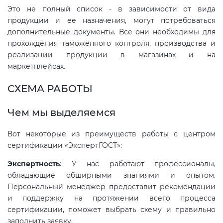
Это не полный список - в зависимости от вида
продукции и ее назначения, могут потребоваться
Декларация ТР ТС
Сертификация спортивных
дополнительные документы. Все они необходимы для
товаров
прохождения таможенного контроля, производства и
реализации продукции в магазинах и на
Декларирование косметики (ТР
маркетплейсах.
ТС 009)
Сертификация электротехники
СХЕМА РАБОТЫ
Декларирование оборудования
Сертификация ресурсов
по схеме 5Д (ТР ТС 010)
Чем мы выделяемся
Остальное
Вот некоторые из преимуществ работы с центром
Декларирование пищевой
сертификации «ЭкспертГОСТ»:
продукции (ТР ТС 021)
БАДы
Экспертность
: У нас работают профессионалы,
обладающие обширными знаниями и опытом.
Декларирование алкогольной
Персональный менеджер предоставит рекомендации
продукции (ТР ЕАЭС 047)
и поддержку на протяжении всего процесса
сертификации, поможет выбрать схему и правильно
Декларирование
заполнить заявку.