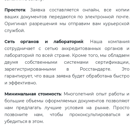
электромагнитной
Простота
: Заявка составляется онлайн, все копии
совместимости (ТР ТС 020)
ваших документов передаются по электронной почте.
Оригинал разрешения мы отправим вам курьерской
Сертификация детских товаров
службой.
(ТР ТС 007)
Сеть органов и лабораторий
: Наша компания
сотрудничает с сетью аккредитованных органов и
Сертификация товаров легкой
лабораторий по всей стране. Кроме того, мы обладаем
промышленности (ТР ТС 017)
двумя собственными системами сертификации,
зарегистрированными в Росстандарте. Это
гарантирует, что ваша заявка будет обработана быстро
Сертификация промышленного
и эффективно.
оборудования (ТР ТС 010)
Минимальная стоимость
: Многолетний опыт работы и
большие объемы оформляемых документов позволяют
Сертификация средств
нам предлагать лучшие условия на рынке. Просто
индивидуальной защиты (ТР ТС
позвоните нам, чтобы проконсультироваться и
019)
убедиться в этом.