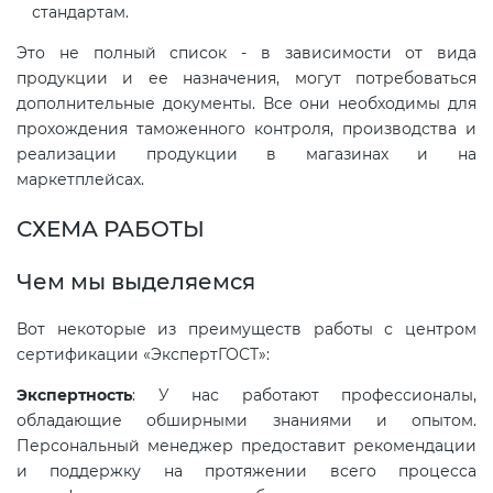
стандартам.
Это не полный список - в зависимости от вида
Декларация ТР ТС
Сертификация спортивных
продукции и ее назначения, могут потребоваться
товаров
дополнительные документы. Все они необходимы для
Декларирование косметики (ТР
прохождения таможенного контроля, производства и
ТС 009)
Сертификация электротехники
реализации продукции в магазинах и на
маркетплейсах.
Декларирование оборудования
Сертификация ресурсов
СХЕМА РАБОТЫ
по схеме 5Д (ТР ТС 010)
Чем мы выделяемся
Остальное
Декларирование пищевой
Вот некоторые из преимуществ работы с центром
продукции (ТР ТС 021)
БАДы
сертификации «ЭкспертГОСТ»:
Декларирование алкогольной
Экспертность
: У нас работают профессионалы,
обладающие обширными знаниями и опытом.
продукции (ТР ЕАЭС 047)
Персональный менеджер предоставит рекомендации
и поддержку на протяжении всего процесса
Декларирование