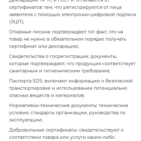
2008
сертификатов тем, что регистрируются от лица
Сертификация бытовой техники
Сертификат ГОСТ Р ИСО/МЭК
Регистрация товарного знака
О безопасности дорог (ТР ТС
заявителя с помощью электронно-цифровой подписи
20000-1-2021
(торговой марки) в Роспатенте
014/2011)
(ЭЦП);
Сертификат ГОСТ Р ИСО 20121-
Сертификация легкой
2014
Отказные письма: подтверждают тот факт, что на
промышленности
Сертификат ГОСТ Р ИСО 26000-
Регистрация товарного знака
О безопасности оборудования
товар не нужно в обязательном порядке получать
2012
(торговой марки) в Роспатенте
сертификат или декларацию;
для работы во взрывоопасных
Сертификат ГОСТ Р 56404-2021
Сертификация мебели
средах (ТР ТС 012/2011)
Свидетельства о госрегистрации: документы,
Сертификат ГОСТ Р ИСО/МЭК
Регистрация товарного знака
которые подтверждают, что продукция соответствует
27001-2021
(торговой марки) в Роспатенте
Сертификат ГОСТ Р 55267-2012
Сертификация упаковки
санитарным и гигиеническим требования;
ТР ТС 011/2011 «Безопасность
лифтов»
Паспорта SDS: включают информацию о безопасной
Сертификат на ИСМ
Заключение ФСТЭК
Декларация ГОСТ Р
транспортировке и использовании потенциально
Сертификация импортной
опасных веществ и материалов;
продукции
О требованиях к средствам
Декларация связи Минцифры
Добровольная сертификация
Нормативно-технические документы: технические
обеспечения пожарной
продукции ГОСТ Р
условия, стандарты организации, руководства по
безопасности и пожаротушения
Сертификация для
эксплуатации;
маркетплейсов
Добровольный сертификат на
Добровольные сертификаты: свидетельствуют о
Декларация соответствия ТР ТС
услуги
соответствии товара или услуги каким-либо
004/2011
Сертификация детских товаров