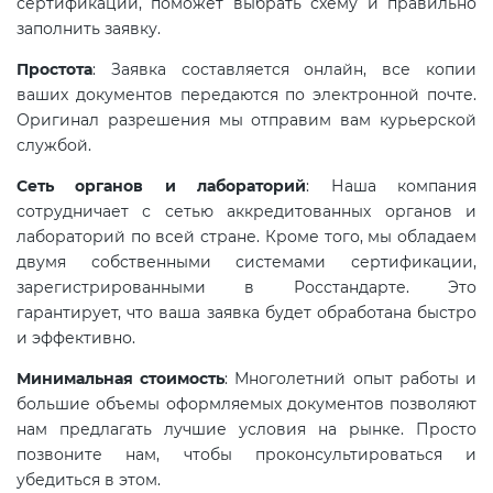
сертификации, поможет выбрать схему и правильно
электромагнитной
заполнить заявку.
совместимости (ТР ТС 020)
Простота
: Заявка составляется онлайн, все копии
ваших документов передаются по электронной почте.
Сертификация детских товаров
Оригинал разрешения мы отправим вам курьерской
(ТР ТС 007)
службой.
Сеть органов и лабораторий
: Наша компания
Сертификация товаров легкой
сотрудничает с сетью аккредитованных органов и
промышленности (ТР ТС 017)
лабораторий по всей стране. Кроме того, мы обладаем
двумя собственными системами сертификации,
зарегистрированными в Росстандарте. Это
Сертификация промышленного
гарантирует, что ваша заявка будет обработана быстро
оборудования (ТР ТС 010)
и эффективно.
Минимальная стоимость
: Многолетний опыт работы и
Сертификация средств
большие объемы оформляемых документов позволяют
индивидуальной защиты (ТР ТС
нам предлагать лучшие условия на рынке. Просто
019)
позвоните нам, чтобы проконсультироваться и
убедиться в этом.