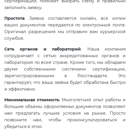
сертификации, поможет выбрать схему и правильно
электромагнитной
заполнить заявку.
совместимости (ТР ТС 020)
Простота
: Заявка составляется онлайн, все копии
ваших документов передаются по электронной почте.
Сертификация детских товаров
Оригинал разрешения мы отправим вам курьерской
(ТР ТС 007)
службой.
Сеть органов и лабораторий
: Наша компания
Сертификация товаров легкой
сотрудничает с сетью аккредитованных органов и
промышленности (ТР ТС 017)
лабораторий по всей стране. Кроме того, мы обладаем
двумя собственными системами сертификации,
зарегистрированными в Росстандарте. Это
Сертификация промышленного
гарантирует, что ваша заявка будет обработана быстро
оборудования (ТР ТС 010)
и эффективно.
Минимальная стоимость
: Многолетний опыт работы и
Сертификация средств
большие объемы оформляемых документов позволяют
индивидуальной защиты (ТР ТС
нам предлагать лучшие условия на рынке. Просто
019)
позвоните нам, чтобы проконсультироваться и
убедиться в этом.