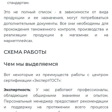
стандартам.
Это не полный список - в зависимости от вида
Декларация ТР ТС
Сертификация спортивных
продукции и ее назначения, могут потребоваться
товаров
дополнительные документы. Все они необходимы для
Декларирование косметики (ТР
прохождения таможенного контроля, производства и
ТС 009)
Сертификация электротехники
реализации продукции в магазинах и на
маркетплейсах.
Декларирование оборудования
Сертификация ресурсов
СХЕМА РАБОТЫ
по схеме 5Д (ТР ТС 010)
Чем мы выделяемся
Остальное
Декларирование пищевой
Вот некоторые из преимуществ работы с центром
продукции (ТР ТС 021)
БАДы
сертификации «ЭкспертГОСТ»:
Декларирование алкогольной
Экспертность
: У нас работают профессионалы,
обладающие обширными знаниями и опытом.
продукции (ТР ЕАЭС 047)
Персональный менеджер предоставит рекомендации
и поддержку на протяжении всего процесса
Декларирование