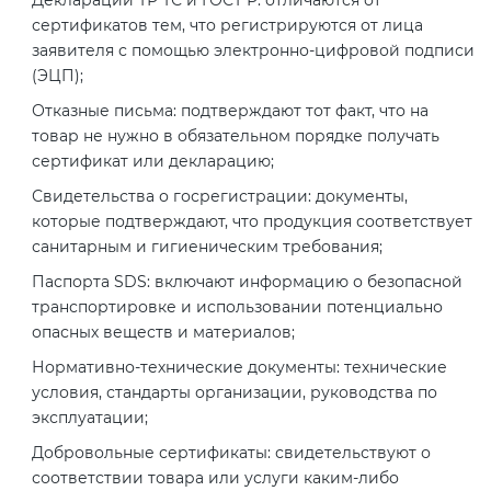
2008
сертификатов тем, что регистрируются от лица
Сертификация бытовой техники
Сертификат ГОСТ Р ИСО/МЭК
Регистрация товарного знака
О безопасности дорог (ТР ТС
заявителя с помощью электронно-цифровой подписи
20000-1-2021
(торговой марки) в Роспатенте
014/2011)
(ЭЦП);
Сертификат ГОСТ Р ИСО 20121-
Сертификация легкой
2014
Отказные письма: подтверждают тот факт, что на
промышленности
Сертификат ГОСТ Р ИСО 26000-
Регистрация товарного знака
О безопасности оборудования
товар не нужно в обязательном порядке получать
2012
(торговой марки) в Роспатенте
сертификат или декларацию;
для работы во взрывоопасных
Сертификат ГОСТ Р 56404-2021
Сертификация мебели
средах (ТР ТС 012/2011)
Свидетельства о госрегистрации: документы,
Сертификат ГОСТ Р ИСО/МЭК
Регистрация товарного знака
которые подтверждают, что продукция соответствует
27001-2021
(торговой марки) в Роспатенте
Сертификат ГОСТ Р 55267-2012
Сертификация упаковки
санитарным и гигиеническим требования;
ТР ТС 011/2011 «Безопасность
лифтов»
Паспорта SDS: включают информацию о безопасной
Сертификат на ИСМ
Заключение ФСТЭК
Декларация ГОСТ Р
транспортировке и использовании потенциально
Сертификация импортной
опасных веществ и материалов;
продукции
О требованиях к средствам
Декларация связи Минцифры
Добровольная сертификация
Нормативно-технические документы: технические
обеспечения пожарной
продукции ГОСТ Р
условия, стандарты организации, руководства по
безопасности и пожаротушения
Сертификация для
эксплуатации;
маркетплейсов
Добровольный сертификат на
Добровольные сертификаты: свидетельствуют о
Декларация соответствия ТР ТС
услуги
соответствии товара или услуги каким-либо
004/2011
Сертификация детских товаров