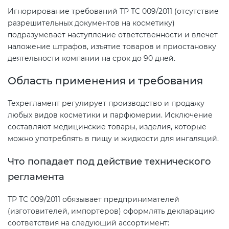
электромагнитной
Игнорирование требований ТР ТС 009/2011 (отсутствие
совместимости (ТР ТС 020)
разрешительных документов на косметику)
подразумевает наступление ответственности и влечет
наложение штрафов, изъятие товаров и приостановку
Сертификация детских товаров
деятельности компании на срок до 90 дней.
(ТР ТС 007)
Область применения и требования
Сертификация товаров легкой
Техрегламент регулирует производство и продажу
промышленности (ТР ТС 017)
любых видов косметики и парфюмерии. Исключение
составляют медицинские товары, изделия, которые
Сертификация промышленного
можно употреблять в пищу и жидкости для ингаляций.
оборудования (ТР ТС 010)
Что попадает под действие технического
регламента
Сертификация средств
индивидуальной защиты (ТР ТС
ТР ТС 009/2011 обязывает предпринимателей
019)
(изготовителей, импортеров) оформлять декларацию
соответствия на следующий ассортимент: