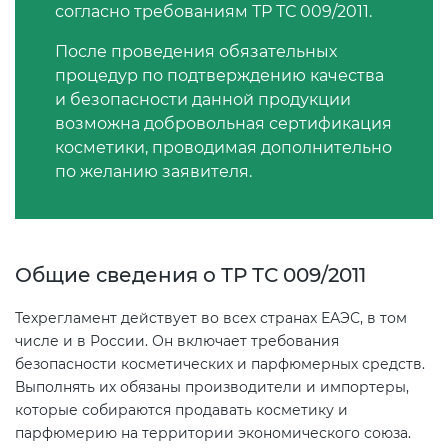
согласно требованиям ТР ТС 009/2011.
После проведения обязательных
Декларация ТР ТС
процедур по подтверждению качества
и безопасности данной продукции
Декларирование косметики (ТР
возможна добровольная сертификация
ТС 009)
косметики, проводимая дополнительно
по желанию заявителя.
Декларирование оборудования
по схеме 5Д (ТР ТС 010)
Общие сведения о ТР ТС 009/2011
Декларирование пищевой
продукции (ТР ТС 021)
Техрегламент действует во всех странах ЕАЭС, в том
числе и в России. Он включает требования
Декларирование алкогольной
безопасности косметических и парфюмерных средств.
продукции (ТР ЕАЭС 047)
Выполнять их обязаны производители и импортеры,
которые собираются продавать косметику и
парфюмерию на территории экономического союза.
Декларирование