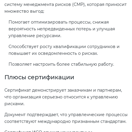
систему менеджмента рисков (СМР), которая приносит
электромагнитной
множество выгод:
совместимости (ТР ТС 020)
Помогает оптимизировать процессы, снижая
вероятность непредвиденных потерь и улучшая
Сертификация детских товаров
управление ресурсами.
(ТР ТС 007)
Способствует росту квалификации сотрудников и
повышает их осведомленность о рисках.
Сертификация товаров легкой
промышленности (ТР ТС 017)
Позволяет настроить более стабильную работу.
Плюсы сертификации
Сертификация промышленного
оборудования (ТР ТС 010)
Сертификат демонстрирует заказчикам и партнерам,
что организация серьезно относится к управлению
Сертификация средств
рисками.
индивидуальной защиты (ТР ТС
Документ подтверждает, что управленческие процессы
019)
соответствуют международно признанным стандартам.