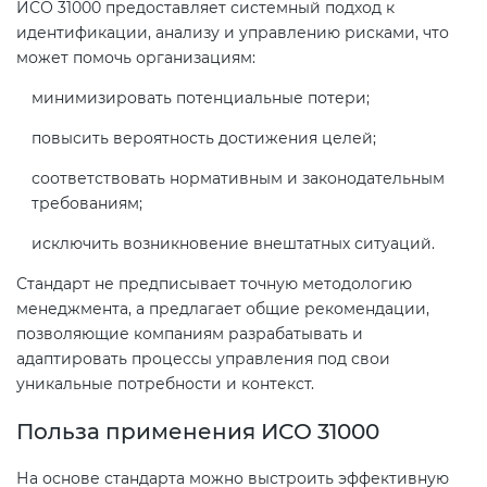
ИСО 31000 предоставляет системный подход к
идентификации, анализу и управлению рисками, что
может помочь организациям:
Декларация ТР ТС
Сертификация спортивных
товаров
минимизировать потенциальные потери;
Декларирование косметики (ТР
повысить вероятность достижения целей;
ТС 009)
Сертификация электротехники
соответствовать нормативным и законодательным
требованиям;
Декларирование оборудования
Сертификация ресурсов
по схеме 5Д (ТР ТС 010)
исключить возникновение внештатных ситуаций.
Остальное
Стандарт не предписывает точную методологию
Декларирование пищевой
менеджмента, а предлагает общие рекомендации,
продукции (ТР ТС 021)
позволяющие компаниям разрабатывать и
БАДы
адаптировать процессы управления под свои
уникальные потребности и контекст.
Декларирование алкогольной
продукции (ТР ЕАЭС 047)
Польза применения ИСО 31000
На основе стандарта можно выстроить эффективную
Декларирование