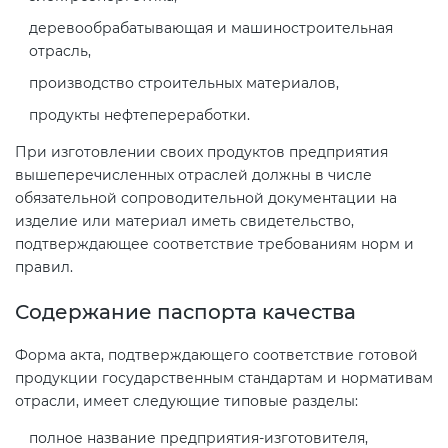
электромагнитной
деревообрабатывающая и машиностроительная
совместимости (ТР ТС 020)
отрасль,
производство строительных материалов,
Сертификация детских товаров
продукты нефтепереработки.
(ТР ТС 007)
При изготовлении своих продуктов предприятия
вышеперечисленных отраслей должны в числе
Сертификация товаров легкой
обязательной сопроводительной документации на
промышленности (ТР ТС 017)
изделие или материал иметь свидетельство,
подтверждающее соответствие требованиям норм и
Сертификация промышленного
правил.
оборудования (ТР ТС 010)
Содержание паспорта качества
Сертификация средств
Форма акта, подтверждающего соответствие готовой
индивидуальной защиты (ТР ТС
продукции государственным стандартам и нормативам
019)
отрасли, имеет следующие типовые разделы:
полное название предприятия-изготовителя,