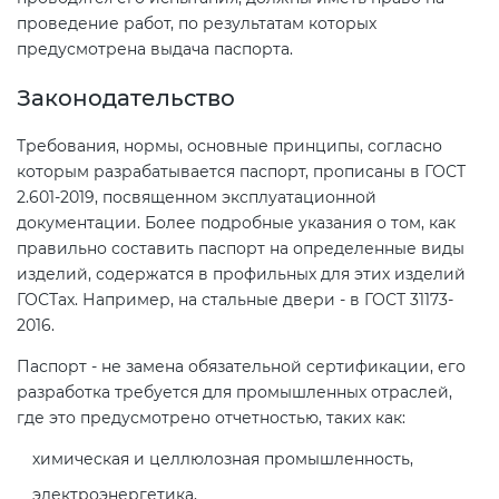
проведение работ, по результатам которых
предусмотрена выдача паспорта.
Декларация ТР ТС
Сертификация спортивных
товаров
Законодательство
Декларирование косметики (ТР
Требования, нормы, основные принципы, согласно
ТС 009)
Сертификация электротехники
которым разрабатывается паспорт, прописаны в ГОСТ
2.601-2019, посвященном эксплуатационной
Декларирование оборудования
Сертификация ресурсов
документации. Более подробные указания о том, как
по схеме 5Д (ТР ТС 010)
правильно составить паспорт на определенные виды
изделий, содержатся в профильных для этих изделий
Остальное
ГОСТах. Например, на стальные двери - в ГОСТ 31173-
Декларирование пищевой
2016.
продукции (ТР ТС 021)
БАДы
Паспорт - не замена обязательной сертификации, его
разработка требуется для промышленных отраслей,
Декларирование алкогольной
где это предусмотрено отчетностью, таких как:
продукции (ТР ЕАЭС 047)
химическая и целлюлозная промышленность,
Декларирование
электроэнергетика,