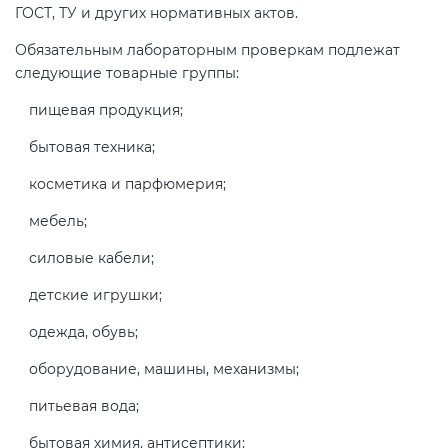
ГОСТ, ТУ и других нормативных актов.
электромагнитной
совместимости (ТР ТС 020)
Обязательным лабораторным проверкам подлежат
следующие товарные группы:
Сертификация детских товаров
пищевая продукция;
(ТР ТС 007)
бытовая техника;
Сертификация товаров легкой
косметика и парфюмерия;
промышленности (ТР ТС 017)
мебель;
силовые кабели;
Сертификация промышленного
оборудования (ТР ТС 010)
детские игрушки;
одежда, обувь;
Сертификация средств
оборудование, машины, механизмы;
индивидуальной защиты (ТР ТС
019)
питьевая вода;
бытовая химия, антисептики;