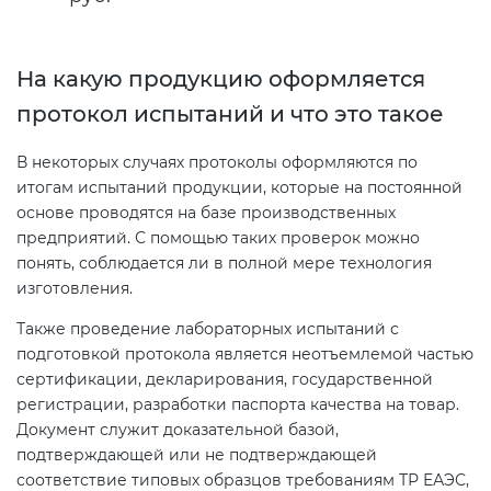
Декларация ТР ТС
Сертификация спортивных
На какую продукцию оформляется
товаров
протокол испытаний и что это такое
Декларирование косметики (ТР
ТС 009)
Сертификация электротехники
В некоторых случаях протоколы оформляются по
итогам испытаний продукции, которые на постоянной
основе проводятся на базе производственных
Декларирование оборудования
Сертификация ресурсов
предприятий. С помощью таких проверок можно
по схеме 5Д (ТР ТС 010)
понять, соблюдается ли в полной мере технология
Остальное
изготовления.
Декларирование пищевой
Также проведение лабораторных испытаний с
продукции (ТР ТС 021)
БАДы
подготовкой протокола является неотъемлемой частью
сертификации, декларирования, государственной
Декларирование алкогольной
регистрации, разработки паспорта качества на товар.
продукции (ТР ЕАЭС 047)
Документ служит доказательной базой,
подтверждающей или не подтверждающей
соответствие типовых образцов требованиям ТР ЕАЭС,
Декларирование