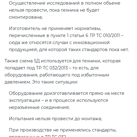
Осуществление исследований в полном объеме
нельзя провести, пока техника не будет
смонтирована;
Сертификация спортивных
товаров
Изготовитель не применяет нормативы,
перечисленные в пункте 1 статьи 6 ТР ТС 010/2011 –
сюда же относятся случаи с инновационной
Сертификация электротехники
продукцией, для которой таких стандартов пока нет.
Сертификация ресурсов
Также схема 5Д используется для техники, которая
попадает под ТР ТС 032/2013 – то есть, для
оборудования, работающего под избыточным
Остальное
давлением. Это такие ситуации:
Оборудование доизготавливается прямо на месте
БАДы
эксплуатации – и в процессе используются
неразъемные соединения;
Испытания нельзя провести до монтажа;
При производстве не применялись стандарты,