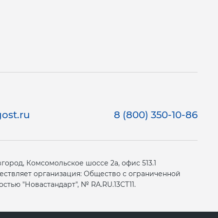
ost.ru
8 (800) 350-10-86
ород, Комсомольское шоссе 2а, офис 513.1
ествляет организация: Общество с ограниченной
стью "Новастандарт", № RA.RU.13СТ11.