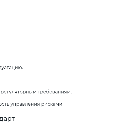
луатацию.
 регуляторным требованиям.
ость управления рисками.
дарт