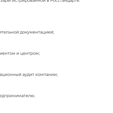
зарегистрированной в Росстандарте.
ительной документацией;
иентом и центром;
ационный аудит компании;
редпринимателю.