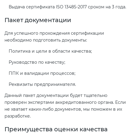
электромагнитной
Выдача сертификата ISO 13485-2017 сроком на 3 года.
совместимости (ТР ТС 020)
Пакет документации
Сертификация детских товаров
Для успешного прохождения сертификации
(ТР ТС 007)
необходимо подготовить документы:
Политика и цели в области качества;
Сертификация товаров легкой
промышленности (ТР ТС 017)
Руководство по качеству;
ППК и валидации процессов;
Сертификация промышленного
Реквизиты предпринимателя.
оборудования (ТР ТС 010)
Данный пакет документации будет тщательно
проверен экспертами аккредитованного органа. Если
Сертификация средств
не хватает каких-либо документов, мы поможем в их
индивидуальной защиты (ТР ТС
разработке.
019)
Преимущества оценки качества