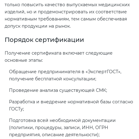
только повысить качество выпускаемых медицинских
изделий, но и продемонстрировать их соответствие
Декларация ТР ТС
Сертификация спортивных
нормативным требованиям, тем самым обеспечивая
товаров
допуск продукции на рынок.
Декларирование косметики (ТР
Порядок сертификации
ТС 009)
Сертификация электротехники
Получение сертификата включает следующие
Декларирование оборудования
основные этапы:
Сертификация ресурсов
по схеме 5Д (ТР ТС 010)
Обращение предпринимателя в «ЭкспертГОСТ»,
получение бесплатной консультации;
Остальное
Декларирование пищевой
Проведение анализа существующей СМК;
продукции (ТР ТС 021)
БАДы
Разработка и внедрение нормативной базы согласно
ГОСТу;
Декларирование алкогольной
продукции (ТР ЕАЭС 047)
Подготовка всей необходимой документации
(политики, процедуры, записи, ИНН, ОГРН
предприятия, описание деятельности);
Декларирование