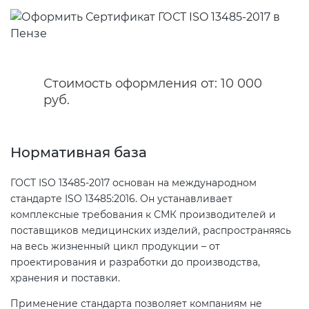
Сертификация бытовой техники
Сертификат ГОСТ Р ИСО/МЭК
Регистрация товарного знака
О безопасности дорог (ТР ТС
20000-1-2021
(торговой марки) в Роспатенте
014/2011)
Сертификация легкой
промышленности
Сертификат ГОСТ Р ИСО 26000-
Регистрация товарного знака
Стоимость оформления от: 10 000
О безопасности оборудования
2012
(торговой марки) в Роспатенте
руб.
для работы во взрывоопасных
Сертификация мебели
средах (ТР ТС 012/2011)
Сертификат ГОСТ Р ИСО/МЭК
Регистрация товарного знака
27001-2021
(торговой марки) в Роспатенте
Нормативная база
Сертификация упаковки
ТР ТС 011/2011 «Безопасность
лифтов»
ГОСТ ISO 13485-2017 основан на международном
Сертификат на ИСМ
Заключение ФСТЭК
Сертификация импортной
стандарте ISO 13485:2016. Он устанавливает
продукции
комплексные требования к СМК производителей и
О требованиях к средствам
Декларация связи Минцифры
поставщиков медицинских изделий, распространяясь
обеспечения пожарной
на весь жизненный цикл продукции – от
безопасности и пожаротушения
Сертификация для
проектирования и разработки до производства,
маркетплейсов
хранения и поставки.
Декларация соответствия ТР ТС
Применение стандарта позволяет компаниям не
004/2011
Сертификация детских товаров