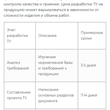
контролю качества и приемке. Цена разработки ТУ на
продукцию может варьироваться в зависимости от
Декларация ТР ТС
Сертификация спортивных
сложности изделия и объема работ.
товаров
Декларирование косметики (ТР
Этап
Примерные
ТС 009)
Сертификация электротехники
разработки
Описание
сроки
ТУ
Декларирование оборудования
Сертификация ресурсов
по схеме 5Д (ТР ТС 010)
Изучение
Анализ
нормативной базы
Остальное
3-5 дней
Декларирование пищевой
требований
и требований к
продукции (ТР ТС 021)
продукции
БАДы
Декларирование алкогольной
Написание
Составление
продукции (ТР ЕАЭС 047)
основных разделов
7-14 дней
проекта ТУ
документа
Декларирование