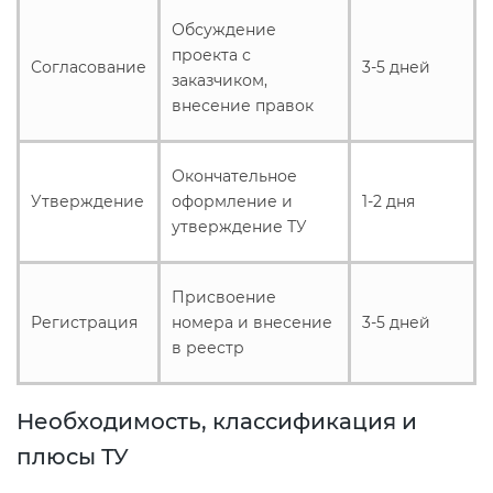
электромагнитной
Обсуждение
совместимости (ТР ТС 020)
проекта с
Согласование
3-5 дней
заказчиком,
внесение правок
Сертификация детских товаров
(ТР ТС 007)
Окончательное
Сертификация товаров легкой
Утверждение
оформление и
1-2 дня
промышленности (ТР ТС 017)
утверждение ТУ
Сертификация промышленного
Присвоение
оборудования (ТР ТС 010)
Регистрация
номера и внесение
3-5 дней
в реестр
Сертификация средств
индивидуальной защиты (ТР ТС
Необходимость, классификация и
019)
плюсы ТУ