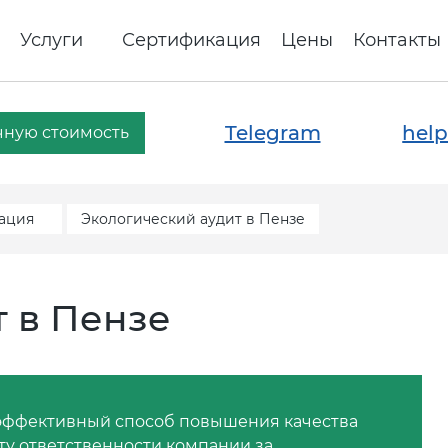
Услуги
Сертификация
Цены
Контакты
Telegram
help
чную стоимость
ация
Экологический аудит в Пензе
т в Пензе
 эффективный способ повышения качества
ту ответственности компании за