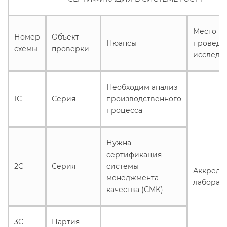
Место
Номер
Объект
Нюансы
проведе
схемы
проверки
исследо
Необходим анализ
1С
Серия
производственного
процесса
Нужна
сертификация
2С
Серия
системы
Аккреди
менеджмента
лаборат
качества (СМК)
3С
Партия