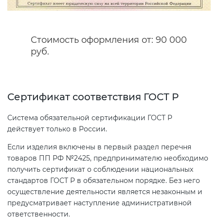
Декларация ТР ТС
Сертификация спортивных
Стоимость оформления от: 90 000
товаров
руб.
Декларирование косметики (ТР
ТС 009)
Сертификация электротехники
Декларирование оборудования
Сертификат соответствия ГОСТ Р
Сертификация ресурсов
по схеме 5Д (ТР ТС 010)
Система обязательной сертификации ГОСТ Р
Остальное
действует только в России.
Декларирование пищевой
продукции (ТР ТС 021)
Если изделия включены в первый раздел перечня
БАДы
товаров ПП РФ №2425, предпринимателю необходимо
получить сертификат о соблюдении национальных
Декларирование алкогольной
стандартов ГОСТ Р в обязательном порядке. Без него
продукции (ТР ЕАЭС 047)
осуществление деятельности является незаконным и
предусматривает наступление административной
ответственности.
Декларирование