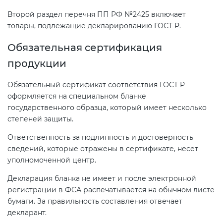
электромагнитной
Второй раздел перечня ПП РФ №2425 включает
совместимости (ТР ТС 020)
товары, подлежащие декларированию ГОСТ Р.
Обязательная сертификация
Сертификация детских товаров
(ТР ТС 007)
продукции
Обязательный сертификат соответствия ГОСТ Р
Сертификация товаров легкой
оформляется на специальном бланке
промышленности (ТР ТС 017)
государственного образца, который имеет несколько
степеней защиты.
Сертификация промышленного
Ответственность за подлинность и достоверность
оборудования (ТР ТС 010)
сведений, которые отражены в сертификате, несет
уполномоченной центр.
Сертификация средств
Декларация бланка не имеет и после электронной
индивидуальной защиты (ТР ТС
регистрации в ФСА распечатывается на обычном листе
019)
бумаги. За правильность составления отвечает
декларант.