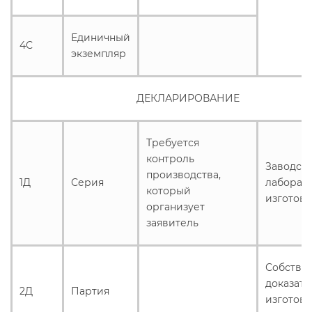
Единичный
4С
экземпляр
ДЕКЛАРИРОВАНИЕ
Требуется
контроль
Заводск
производства,
1Д
Серия
лаборат
который
изготов
организует
заявитель
Собстве
доказате
2Д
Партия
изготови