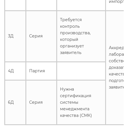
импорте
Требуется
контроль
производства,
3Д
Серия
который
организует
Аккреди
заявитель
лаборат
собстве
доказате
4Д
Партия
качества
подгото
заявите
Нужна
сертификация
6Д
Серия
системы
менеджмента
качества (СМК)