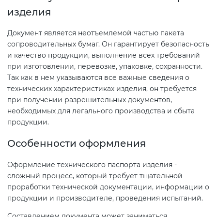
электромагнитной
изделия
совместимости (ТР ТС 020)
Документ является неотъемлемой частью пакета
сопроводительных бумаг. Он гарантирует безопасность
Сертификация детских товаров
и качество продукции, выполнение всех требований
(ТР ТС 007)
при изготовлении, перевозке, упаковке, сохранности.
Так как в нем указываются все важные сведения о
Сертификация товаров легкой
технических характеристиках изделия, он требуется
промышленности (ТР ТС 017)
при получении разрешительных документов,
необходимых для легального производства и сбыта
продукции.
Сертификация промышленного
оборудования (ТР ТС 010)
Особенности оформления
Оформление технического паспорта изделия -
Сертификация средств
сложный процесс, который требует тщательной
индивидуальной защиты (ТР ТС
проработки технической документации, информации о
019)
продукции и производителе, проведения испытаний.
Составлением документа может заниматься