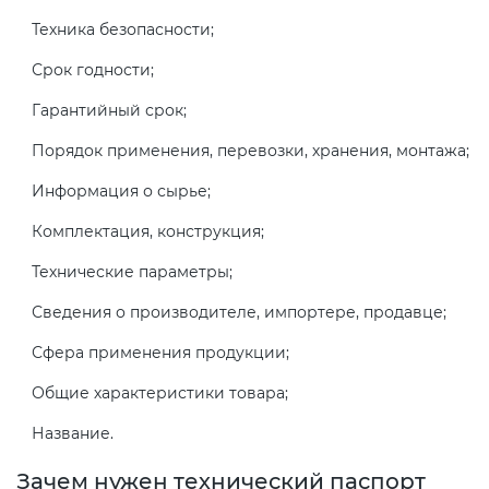
Техника безопасности;
Декларация ТР ТС
Сертификация спортивных
Срок годности;
товаров
Гарантийный срок;
Декларирование косметики (ТР
ТС 009)
Порядок применения, перевозки, хранения, монтажа;
Сертификация электротехники
Информация о сырье;
Декларирование оборудования
Сертификация ресурсов
Комплектация, конструкция;
по схеме 5Д (ТР ТС 010)
Технические параметры;
Остальное
Декларирование пищевой
Сведения о производителе, импортере, продавце;
продукции (ТР ТС 021)
БАДы
Сфера применения продукции;
Декларирование алкогольной
Общие характеристики товара;
продукции (ТР ЕАЭС 047)
Название.
Зачем нужен технический паспорт
Декларирование