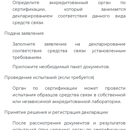
Определите аккредитованный орган по
электромагнитной
сертификации, который занимается
совместимости (ТР ТС 020)
декларированием соответствия данного вида
средств связи.
Сертификация детских товаров
Подача заявления
(ТР ТС 007)
Заполните заявление на декларирование
соответствия средства связи установленным
Сертификация товаров легкой
требованиям.
промышленности (ТР ТС 017)
Приложите необходимый пакет документов.
Сертификация промышленного
Проведение испытаний (если требуется)
оборудования (ТР ТС 010)
Орган по сертификации может провести
испытания образцов средства связи в собственной
Сертификация средств
или независимой аккредитованной лаборатории.
индивидуальной защиты (ТР ТС
Принятие решения и регистрация декларации
019)
После рассмотрения документов и результатов
испытаний (при наличии) орган по сертификации