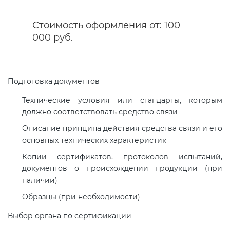
Стоимость оформления от: 100
Декларация ТР ТС
Сертификация спортивных
000 руб.
товаров
Декларирование косметики (ТР
ТС 009)
Сертификация электротехники
Подготовка документов
Декларирование оборудования
Технические условия или стандарты, которым
Сертификация ресурсов
должно соответствовать средство связи
по схеме 5Д (ТР ТС 010)
Описание принципа действия средства связи и его
Остальное
основных технических характеристик
Декларирование пищевой
продукции (ТР ТС 021)
Копии сертификатов, протоколов испытаний,
БАДы
документов о происхождении продукции (при
наличии)
Декларирование алкогольной
продукции (ТР ЕАЭС 047)
Образцы (при необходимости)
Выбор органа по сертификации
Декларирование