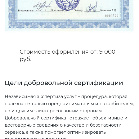
Декларация ТР ТС
Сертификация спортивных
товаров
Декларирование косметики (ТР
ТС 009)
Сертификация электротехники
Стоимость оформления от: 9 000
руб.
Декларирование оборудования
Сертификация ресурсов
по схеме 5Д (ТР ТС 010)
Остальное
Цели добровольной сертификации
Декларирование пищевой
продукции (ТР ТС 021)
Независимая экспертиза услуг – процедура, которая
БАДы
полезна не только предпринимателям и потребителям,
но и другим заинтересованным сторонам.
Декларирование алкогольной
Добровольный сертификат отражает объективные и
продукции (ТР ЕАЭС 047)
достоверные сведения о качестве и безопасности
сервиса, а также помогает оптимизировать
Декларирование