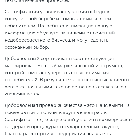
технологические процессы.
электромагнитной
Сертификация уравнивает условия победы в
совместимости (ТР ТС 020)
конкурентной борьбе и помогает выйти в ней
победителем. Потребители, имеющие полную
Сертификация детских товаров
информацию об услуге, защищены от действий
(ТР ТС 007)
недобросовестного бизнеса, и могут сделать
осознанный выбор.
Сертификация товаров легкой
Добровольный сертификат и соответствующая
промышленности (ТР ТС 017)
маркировка – мощный маркетинговый инструмент,
который помогает удержать фокус внимания
потребителей. В результате чего постоянные клиенты
Сертификация промышленного
остаются лояльными, а количество новых заказчиков
оборудования (ТР ТС 010)
увеличивается.
Добровольная проверка качества – это шанс выйти на
Сертификация средств
новые рынки и получить крупные контракты.
индивидуальной защиты (ТР ТС
Сертификат – одно из условий участия в коммерческих
019)
тендерах и процедурах государственных закупок,
благодаря которым у предприятия появляется