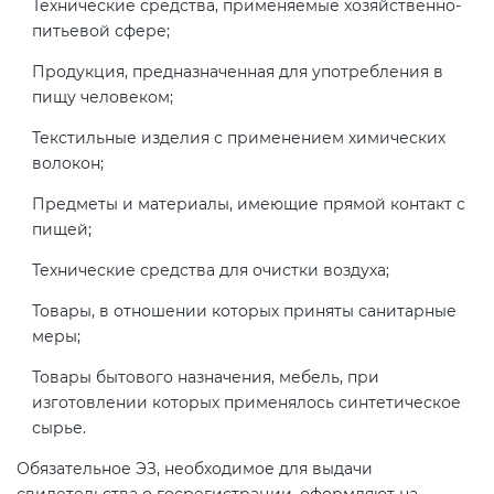
Технические средства, применяемые хозяйственно-
Действующие технические
питьевой сфере;
регламенты
Продукция, предназначенная для употребления в
пищу человеком;
Текстильные изделия с применением химических
волокон;
Предметы и материалы, имеющие прямой контакт с
пищей;
Технические средства для очистки воздуха;
Товары, в отношении которых приняты санитарные
меры;
Товары бытового назначения, мебель, при
изготовлении которых применялось синтетическое
сырье.
Обязательное ЭЗ, необходимое для выдачи
свидетельства о госрегистрации, оформляют на