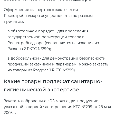
Оформление экспертного заключения
Декларация ТР ТС
Сертификация спортивных
Роспотребнадзора осуществляется по разным
товаров
причинам:
Декларирование косметики (ТР
в обязательном порядке - для проведения
ТС 009)
Сертификация электротехники
государственной регистрации товара в
Роспотребнадзоре (составляется на изделия из
Раздела 2 РКТС №299);
Декларирование оборудования
Сертификация ресурсов
по схеме 5Д (ТР ТС 010)
в добровольном - для демонстрации безопасности
продукции заказчикам и партнерам (можно заказать
Остальное
на товары из Раздела 1 РКТС №299).
Декларирование пищевой
продукции (ТР ТС 021)
Какие товары подлежат санитарно-
БАДы
гигиенической экспертизе
Декларирование алкогольной
продукции (ТР ЕАЭС 047)
Заказать добровольное ЭЗ можно для продукции,
указанной в первой части решения КТС №299 от 28 мая
2005 г.
Декларирование