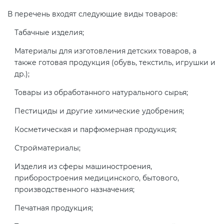
электромагнитной
В перечень входят следующие виды товаров:
совместимости (ТР ТС 020)
Табачные изделия;
Сертификация детских товаров
Материалы для изготовления детских товаров, а
(ТР ТС 007)
также готовая продукция (обувь, текстиль, игрушки и
др.);
Сертификация товаров легкой
Товары из обработанного натурального сырья;
промышленности (ТР ТС 017)
Пестициды и другие химические удобрения;
Косметическая и парфюмерная продукция;
Сертификация промышленного
оборудования (ТР ТС 010)
Стройматериалы;
Изделия из сферы машиностроения,
Сертификация средств
приборостроения медицинского, бытового,
индивидуальной защиты (ТР ТС
производственного назначения;
019)
Печатная продукция;