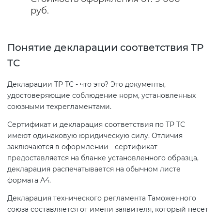
руб.
Сертификация спортивных
товаров
Понятие декларации соответствия ТР
ТС
Сертификация электротехники
Декларации ТР ТС - что это? Это документы,
удостоверяющие соблюдение норм, установленных
Сертификация ресурсов
союзными техрегламентами.
Остальное
Сертификат и декларация соответствия по ТР ТС
имеют одинаковую юридическую силу. Отличия
заключаются в оформлении - сертификат
БАДы
предоставляется на бланке установленного образца,
декларация распечатывается на обычном листе
формата А4.
Декларация технического регламента Таможенного
союза составляется от имени заявителя, который несет