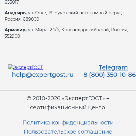
655017
Анадырь,
ул. Отке, 19, Чукотский автономный округ,
Декларация ТР ТС
Сертификация спортивных
Россия, 689000
товаров
Армавир,
ул. Мира, 24/б, Краснодарский край, Россия,
Декларирование косметики (ТР
352900
ТС 009)
Сертификация электротехники
Декларирование оборудования
Сертификация ресурсов
по схеме 5Д (ТР ТС 010)
Telegram
help@expertgost.ru
8 (800) 350-10-86
Остальное
Декларирование пищевой
продукции (ТР ТС 021)
БАДы
© 2010-2026 «ЭкспертГОСТ» –
сертификационный центр.
Декларирование алкогольной
продукции (ТР ЕАЭС 047)
Политика конфиденциальности
Пользовательское соглашение
Декларирование