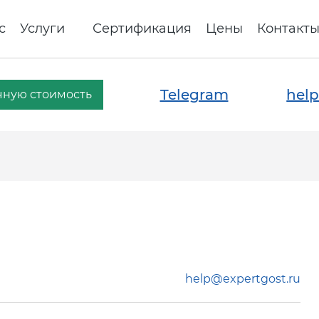
с
Услуги
Сертификация
Цены
Контакт
Telegram
help
чную стоимость
help@expertgost.ru