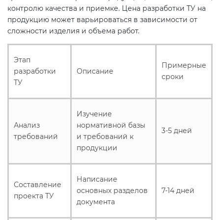
контролю качества и приемке. Цена разработки ТУ на
продукцию может варьироваться в зависимости от
Декларация ТР ТС
Сертификация спортивных
сложности изделия и объема работ.
товаров
Декларирование косметики (ТР
Этап
Примерные
ТС 009)
Сертификация электротехники
разработки
Описание
сроки
ТУ
Декларирование оборудования
Сертификация ресурсов
по схеме 5Д (ТР ТС 010)
Изучение
Анализ
нормативной базы
Остальное
3-5 дней
Декларирование пищевой
требований
и требований к
продукции (ТР ТС 021)
продукции
БАДы
Декларирование алкогольной
Написание
Составление
продукции (ТР ЕАЭС 047)
основных разделов
7-14 дней
проекта ТУ
документа
Декларирование