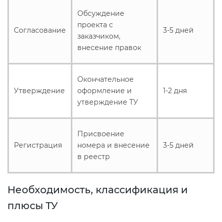
электромагнитной
Обсуждение
совместимости (ТР ТС 020)
проекта с
Согласование
3-5 дней
заказчиком,
внесение правок
Сертификация детских товаров
(ТР ТС 007)
Окончательное
Сертификация товаров легкой
Утверждение
оформление и
1-2 дня
промышленности (ТР ТС 017)
утверждение ТУ
Сертификация промышленного
Присвоение
оборудования (ТР ТС 010)
Регистрация
номера и внесение
3-5 дней
в реестр
Сертификация средств
индивидуальной защиты (ТР ТС
Необходимость, классификация и
019)
плюсы ТУ