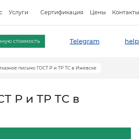
с
Услуги
Сертификация
Цены
Контакт
Telegram
help
чную стоимость
тказное письмо ГОСТ Р и ТР ТС в Ижевске
Т Р и ТР ТС в