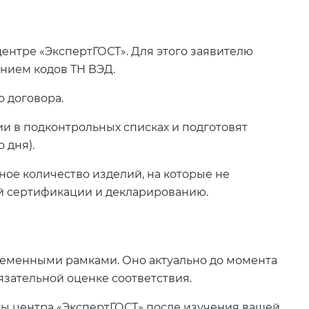
ентре «ЭкспертГОСТ». Для этого заявителю
анием кодов ТН ВЭД.
 договора.
и в подконтрольных списках и подготовят
 дня).
ое количество изделий, на которые не
й сертификации и декларированию.
ременными рамками. Оно актуально до момента
язательной оценке соответствия.
ы центра «ЭкспертГОСТ» после изучения вашей