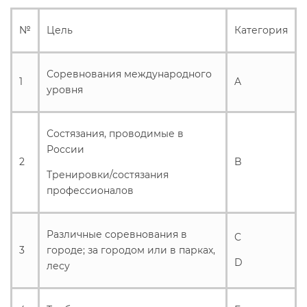
№
Цель
Категория
Соревнования международного
1
A
уровня
Состязания, проводимые в
России
2
B
Тренировки/состязания
профессионалов
Различные соревнования в
C
3
городе; за городом или в парках,
D
лесу