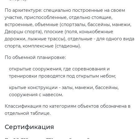
электромагнитной
По архитектуре: специально построенные на своем
совместимости (ТР ТС 020)
участке, приспособленные, отдельно стоящие,
встроенные, объемные (спортзалы, бассейны, манежи,
Сертификация детских товаров
Дворцы спорта), плоские (поля, конькобежные
(ТР ТС 007)
дорожки, лыжные трассы), отдельные - для одного вида
спорта, комплексные (стадионы).
Сертификация товаров легкой
По объемной планировке:
промышленности (ТР ТС 017)
открытые сооружения, где соревнования и
тренировки проводятся под открытым небом;
Сертификация промышленного
крытые конструкции - залы, манежи, бассейны,
оборудования (ТР ТС 010)
сооружения с навесом.
Классификация по категориям объектов обозначена в
Сертификация средств
отдельной таблице.
индивидуальной защиты (ТР ТС
019)
Сертификация