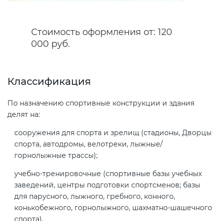
Декларация ТР ТС
Сертификация спортивных
Стоимость оформления от: 120
товаров
000 руб.
Декларирование косметики (ТР
ТС 009)
Сертификация электротехники
Классификация
Декларирование оборудования
Сертификация ресурсов
По назначению спортивные конструкции и здания
по схеме 5Д (ТР ТС 010)
делят на:
Остальное
сооружения для спорта и зрелищ (стадионы, Дворцы
Декларирование пищевой
спорта, автодромы, велотреки, лыжные/
продукции (ТР ТС 021)
горнолыжные трассы);
БАДы
учебно-тренировочные (спортивные базы учебных
Декларирование алкогольной
заведений, центры подготовки спортсменов; базы
продукции (ТР ЕАЭС 047)
для парусного, лыжного, гребного, конного,
конькобежного, горнолыжного, шахматно-шашечного
Декларирование
спорта).