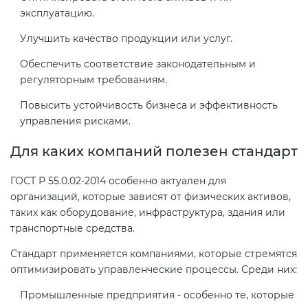
эксплуатацию.
Декларация ТР ТС
Улучшить качество продукции или услуг.
Сертификация спортивных
товаров
Обеспечить соответствие законодательным и
Декларирование косметики (ТР
регуляторным требованиям.
ТС 009)
Сертификация электротехники
Повысить устойчивость бизнеса и эффективность
управления рисками.
Декларирование оборудования
Сертификация ресурсов
Для каких компаний полезен стандарт
по схеме 5Д (ТР ТС 010)
Остальное
ГОСТ Р 55.0.02-2014 особенно актуален для
Декларирование пищевой
организаций, которые зависят от физических активов,
продукции (ТР ТС 021)
таких как оборудование, инфраструктура, здания или
БАДы
транспортные средства.
Декларирование алкогольной
Стандарт применяется компаниями, которые стремятся
продукции (ТР ЕАЭС 047)
оптимизировать управленческие процессы. Среди них:
Промышленные предприятия - особенно те, которые
Декларирование