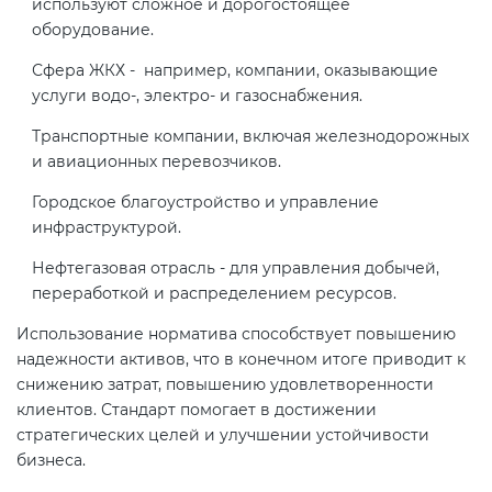
используют сложное и дорогостоящее
электромагнитной
оборудование.
совместимости (ТР ТС 020)
Сфера ЖКХ - например, компании, оказывающие
услуги водо-, электро- и газоснабжения.
Сертификация детских товаров
(ТР ТС 007)
Транспортные компании, включая железнодорожных
и авиационных перевозчиков.
Сертификация товаров легкой
Городское благоустройство и управление
промышленности (ТР ТС 017)
инфраструктурой.
Нефтегазовая отрасль - для управления добычей,
Сертификация промышленного
переработкой и распределением ресурсов.
оборудования (ТР ТС 010)
Использование норматива способствует повышению
надежности активов, что в конечном итоге приводит к
Сертификация средств
снижению затрат, повышению удовлетворенности
индивидуальной защиты (ТР ТС
клиентов. Стандарт помогает в достижении
019)
стратегических целей и улучшении устойчивости
бизнеса.