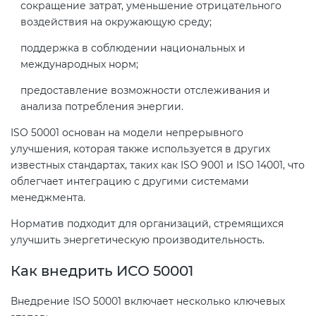
сокращение затрат, уменьшение отрицательного
воздействия на окружающую среду;
Декларация ТР ТС
Сертификация спортивных
поддержка в соблюдении национальных и
товаров
международных норм;
Декларирование косметики (ТР
предоставление возможности отслеживания и
ТС 009)
Сертификация электротехники
анализа потребления энергии.
ISO 50001 основан на модели непрерывного
Декларирование оборудования
Сертификация ресурсов
улучшения, которая также используется в других
по схеме 5Д (ТР ТС 010)
известных стандартах, таких как ISO 9001 и ISO 14001, что
Остальное
облегчает интеграцию с другими системами
Декларирование пищевой
менеджмента.
продукции (ТР ТС 021)
БАДы
Норматив подходит для организаций, стремящихся
улучшить энергетическую производительность.
Декларирование алкогольной
Как внедрить ИСО 50001
продукции (ТР ЕАЭС 047)
Внедрение ISO 50001 включает несколько ключевых
Декларирование