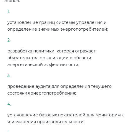
этапов:
электромагнитной
совместимости (ТР ТС 020)
установление границ системы управления и
определение значимых энергопотребителей;
Сертификация детских товаров
(ТР ТС 007)
разработка политики, которая отражает
Сертификация товаров легкой
обязательства организации в области
промышленности (ТР ТС 017)
энергетической эффективности;
Сертификация промышленного
оборудования (ТР ТС 010)
проведение аудита для определения текущего
состояния энергопотребления;
Сертификация средств
индивидуальной защиты (ТР ТС
установление базовых показателей для мониторинга
019)
и измерения производительности;