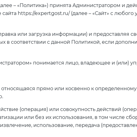
(далее – «Политика») принята Администратором и де
йта https://expertgost.ru/ (далее – «Сайт» с любог
 отправка или загрузка информации) и предоставляя 
ых в соответствии с данной Политикой, если дополн
нистратором» понимается лицо, владеющее и (или) 
я, относящаяся прямо или косвенно к определенном
ю.
ействие (операция) или совокупность действий (оп
изации или без их использования, в том числе сбор,
 извлечение, использование, передача (предоставлен