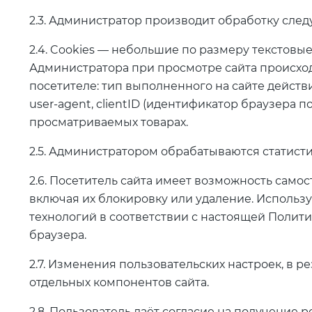
2.3. Администратор производит обработку след
2.4. Cookies — небольшие по размеру текстовы
Администратора при просмотре сайта происход
посетителе: тип выполненного на сайте действия 
user‑agent, clientID (идентификатор браузера 
просматриваемых товарах.
2.5. Администратором обрабатываются статисти
2.6. Посетитель сайта имеет возможность само
включая их блокировку или удаление. Использу
технологий в соответствии с настоящей Полити
браузера.
2.7. Изменения пользовательских настроек, в р
отдельных компонентов сайта.
2.8. Пользователь даёт согласие на получение