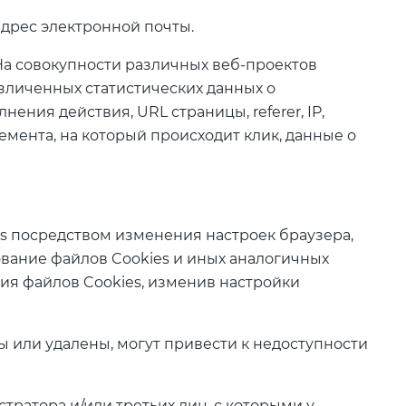
адрес электронной почты.
 На совокупности различных веб‑проектов
зличенных статистических данных о
нения действия, URL страницы, referer, IP,
лемента, на который происходит клик, данные о
es посредством изменения настроек браузера,
ование файлов Cookies и иных аналогичных
ния файлов Cookies, изменив настройки
ны или удалены, могут привести к недоступности
ратора и/или третьих лиц, с которыми у