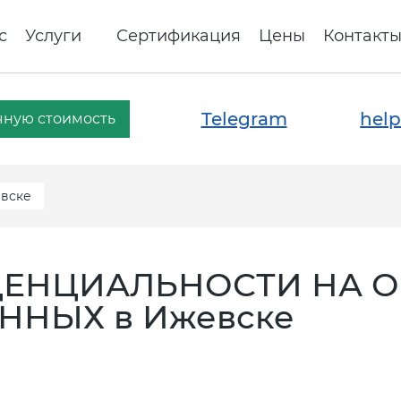
с
Услуги
Сертификация
Цены
Контакт
Telegram
help
чную стоимость
евске
ЕНЦИАЛЬНОСТИ НА О
НЫХ в Ижевске