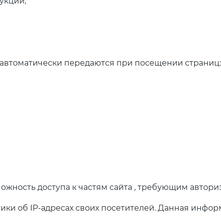
укции;
 автоматически передаются при посещении страниц:
можность доступа к частям сайта , требующим автори
стики об IP-адресах своих посетителей. Данная инф