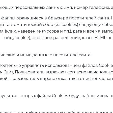
ующих персональных данных: имя, номер телефона, 
е файлы, хранящиеся в браузере посетителей сайта.
ит автоматический сбор (из cookies) следующих обе
(клик, наведение курсора и т.п.), дата и время выпол
по файлу cookie), экранное разрешение, класс HTML‑э
ческие и иные данные о посетителе сайта.
стоятельно управлять использованием файлов Cooki
я Сайт, Пользователь выражает согласие на использ
кой. Пользователь вправе отказаться от использова
езультате которых файлы Cookies будут заблокирова
 рекламных и информационных сообщений от Админист