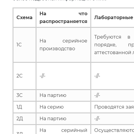
На что
Схема
Лабораторные
распространяется
Требуются в 
На серийное
1С
порядке, п
производство
аттестованной
2С
-//-
-//-
3С
На партию
-//-
1Д
На серию
Проводятся за
2Д
На партию
-//-
На серийный
Осуществ