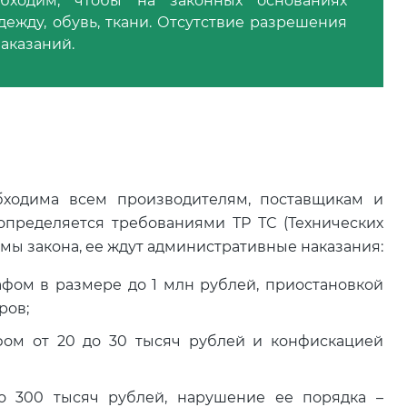
бходим, чтобы на законных основаниях
дежду, обувь, ткани. Отсутствие разрешения
аказаний.
ходима всем производителям, поставщикам и
определяется требованиями ТР ТС (Технических
мы закона, ее ждут административные наказания:
фом в размере до 1 млн рублей, приостановкой
ров;
фом от 20 до 30 тысяч рублей и конфискацией
о 300 тысяч рублей, нарушение ее порядка –