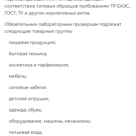
электромагнитной
соответствие типовых образцов требованиям ТР ЕАЭС,
совместимости (ТР ТС 020)
ГОСТ, ТУ и других нормативных актов.
Обязательным лабораторным проверкам подлежат
Сертификация детских товаров
следующие товарные группы:
(ТР ТС 007)
пищевая продукция;
бытовая техника;
Сертификация товаров легкой
промышленности (ТР ТС 017)
косметика и парфюмерия;
мебель;
Сертификация промышленного
силовые кабели;
оборудования (ТР ТС 010)
детские игрушки;
Сертификация средств
одежда, обувь;
индивидуальной защиты (ТР ТС
019)
оборудование, машины, механизмы;
питьевая вода;