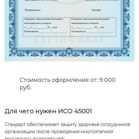
Декларация ТР ТС
Сертификация спортивных
товаров
Декларирование косметики (ТР
ТС 009)
Сертификация электротехники
Декларирование оборудования
Сертификация ресурсов
по схеме 5Д (ТР ТС 010)
Стоимость оформления от: 9 000
Остальное
Декларирование пищевой
руб.
продукции (ТР ТС 021)
БАДы
Для чего нужен ИСО 45001
Декларирование алкогольной
продукции (ТР ЕАЭС 047)
Стандарт обеспечивает защиту здоровья сотрудников
организации после проведения многоэтапной
Декларирование
процедуры, включающей: