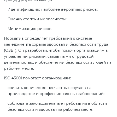
электромагнитной
Идентификацию наиболее вероятных рисков;
совместимости (ТР ТС 020)
Оценку степени их опасности;
Сертификация детских товаров
Минимизацию рисков.
(ТР ТС 007)
Норматив определяет требования к системе
менеджмента охраны здоровья и безопасности труда
Сертификация товаров легкой
(ОЗБТ). Он разработан, чтобы помочь организациям в
промышленности (ТР ТС 017)
управлении рисками, связанными с трудовой
деятельностью, и обеспечении безопасности людей на
рабочем месте.
Сертификация промышленного
оборудования (ТР ТС 010)
ISO 45001 помогает организациям:
снизить количество несчастных случаев на
Сертификация средств
производстве и профессиональных заболеваний;
индивидуальной защиты (ТР ТС
019)
соблюдать законодательные требования в области
безопасности и здоровья на рабочем месте;