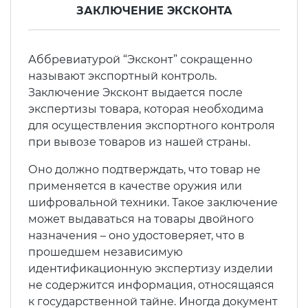
2008
ЗАКЛЮЧЕНИЕ ЭКСКОНТА
Сертификация бытовой техники
Сертификат ГОСТ Р ИСО/МЭК
Регистрация товарного знака
О безопасности дорог (ТР ТС
20000-1-2021
(торговой марки) в Роспатенте
014/2011)
Сертификат ГОСТ Р ИСО 20121-
Сертификация легкой
Аббревиатурой “Эксконт” сокращенно
2014
промышленности
Сертификат ГОСТ Р ИСО 26000-
Регистрация товарного знака
называют экспортный контроль.
О безопасности оборудования
2012
(торговой марки) в Роспатенте
Заключение Эксконт выдается после
для работы во взрывоопасных
Сертификат ГОСТ Р 56404-2021
экспертизы товара, которая необходима
Сертификация мебели
средах (ТР ТС 012/2011)
для осуществления экспортного контроля
Сертификат ГОСТ Р ИСО/МЭК
Регистрация товарного знака
при вывозе товаров из нашей страны.
27001-2021
(торговой марки) в Роспатенте
Сертификат ГОСТ Р 55267-2012
Сертификация упаковки
ТР ТС 011/2011 «Безопасность
Оно должно подтверждать, что товар не
лифтов»
применяется в качестве оружия или
Сертификат на ИСМ
Заключение ФСТЭК
Декларация ГОСТ Р
Сертификация импортной
шифровальной техники. Такое заключение
продукции
О требованиях к средствам
может выдаваться на товары двойного
Декларация связи Минцифры
Добровольная сертификация
обеспечения пожарной
назначения – оно удостоверяет, что в
продукции ГОСТ Р
безопасности и пожаротушения
Сертификация для
прошедшем независимую
маркетплейсов
идентификационную экспертизу изделии
Добровольный сертификат на
не содержится информация, относящаяся
Декларация соответствия ТР ТС
услуги
к государственной тайне. Иногда документ
004/2011
Сертификация детских товаров