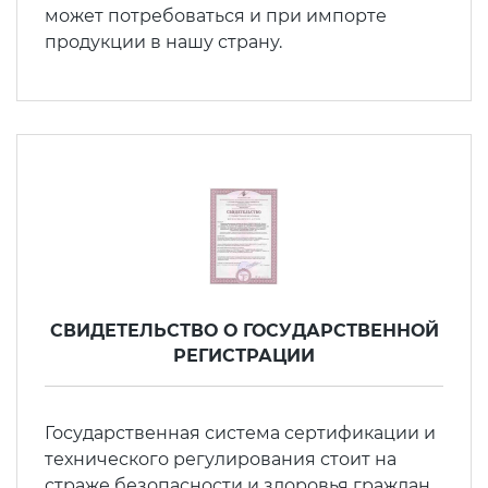
может потребоваться и при импорте
продукции в нашу страну.
Декларация ТР ТС
Сертификация спортивных
товаров
Декларирование косметики (ТР
ТС 009)
Сертификация электротехники
Декларирование оборудования
Сертификация ресурсов
по схеме 5Д (ТР ТС 010)
Остальное
Декларирование пищевой
продукции (ТР ТС 021)
CВИДЕТЕЛЬСТВО О ГОСУДАРСТВЕННОЙ
БАДы
РЕГИСТРАЦИИ
Декларирование алкогольной
продукции (ТР ЕАЭС 047)
Государственная система сертификации и
технического регулирования стоит на
Декларирование
страже безопасности и здоровья граждан.