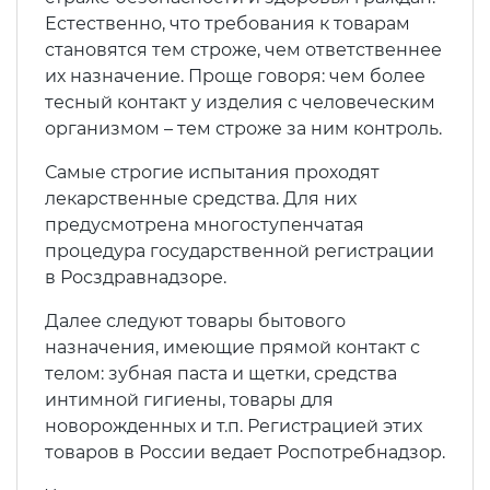
электромагнитной
Естественно, что требования к товарам
совместимости (ТР ТС 020)
становятся тем строже, чем ответственнее
их назначение. Проще говоря: чем более
тесный контакт у изделия с человеческим
Сертификация детских товаров
организмом – тем строже за ним контроль.
(ТР ТС 007)
Самые строгие испытания проходят
лекарственные средства. Для них
Сертификация товаров легкой
предусмотрена многоступенчатая
промышленности (ТР ТС 017)
процедура государственной регистрации
в Росздравнадзоре.
Сертификация промышленного
оборудования (ТР ТС 010)
Далее следуют товары бытового
назначения, имеющие прямой контакт с
телом: зубная паста и щетки, средства
Сертификация средств
интимной гигиены, товары для
индивидуальной защиты (ТР ТС
новорожденных и т.п. Регистрацией этих
019)
товаров в России ведает Роспотребнадзор.