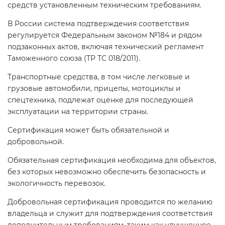
средств установленным техническим требованиям.
В России система подтверждения соответствия
Декларация ТР ТС
регулируется Федеральным законом №184 и рядом
подзаконных актов, включая технический регламент
Декларирование косметики (ТР
Таможенного союза (ТР ТС 018/2011).
ТС 009)
Транспортные средства, в том числе легковые и
грузовые автомобили, прицепы, мотоциклы и
Декларирование оборудования
спецтехника, подлежат оценке для последующей
по схеме 5Д (ТР ТС 010)
эксплуатации на территории страны.
Сертификация может быть обязательной и
Декларирование пищевой
добровольной.
продукции (ТР ТС 021)
Обязательная сертификация необходима для объектов,
без которых невозможно обеспечить безопасность и
Декларирование алкогольной
экологичность перевозок.
продукции (ТР ЕАЭС 047)
Добровольная сертификация проводится по желанию
владельца и служит для подтверждения соответствия
Декларирование