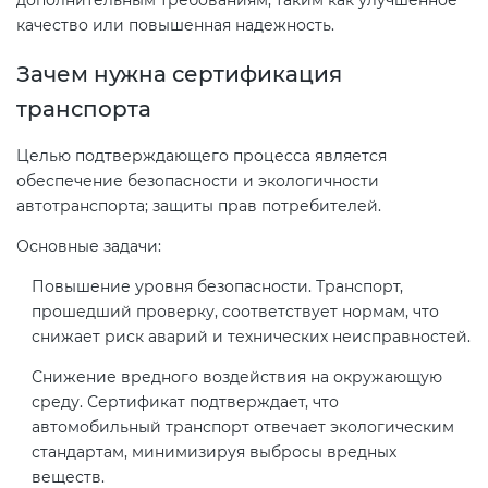
дополнительным требованиям, таким как улучшенное
электромагнитной
качество или повышенная надежность.
совместимости (ТР ТС 020)
Зачем нужна сертификация
транспорта
Сертификация детских товаров
(ТР ТС 007)
Целью подтверждающего процесса является
обеспечение безопасности и экологичности
Сертификация товаров легкой
автотранспорта; защиты прав потребителей.
промышленности (ТР ТС 017)
Основные задачи:
Повышение уровня безопасности. Транспорт,
Сертификация промышленного
прошедший проверку, соответствует нормам, что
оборудования (ТР ТС 010)
снижает риск аварий и технических неисправностей.
Снижение вредного воздействия на окружающую
Сертификация средств
среду. Сертификат подтверждает, что
индивидуальной защиты (ТР ТС
автомобильный транспорт отвечает экологическим
019)
стандартам, минимизируя выбросы вредных
веществ.