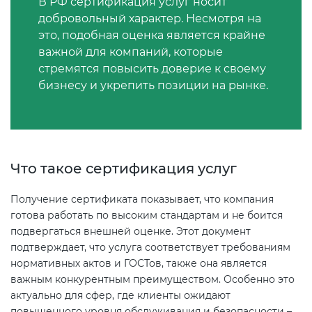
В РФ сертификация услуг носит
2008
Сертификат ГОСТ Р ИСО/МЭК
Регистрация товарного знака
добровольный характер. Несмотря на
О безопасности дорог (ТР ТС
20000-1-2021
(торговой марки) в Роспатенте
это, подобная оценка является крайне
014/2011)
Сертификат ГОСТ Р ИСО 20121-
важной для компаний, которые
2014
стремятся повысить доверие к своему
Сертификат ГОСТ Р ИСО 26000-
Регистрация товарного знака
бизнесу и укрепить позиции на рынке.
О безопасности оборудования
2012
(торговой марки) в Роспатенте
для работы во взрывоопасных
Сертификат ГОСТ Р 56404-2021
средах (ТР ТС 012/2011)
Сертификат ГОСТ Р ИСО/МЭК
Регистрация товарного знака
27001-2021
(торговой марки) в Роспатенте
Сертификат ГОСТ Р 55267-2012
ТР ТС 011/2011 «Безопасность
Что такое сертификация услуг
лифтов»
Сертификат на ИСМ
Заключение ФСТЭК
Декларация ГОСТ Р
Получение сертификата показывает, что компания
готова работать по высоким стандартам и не боится
О требованиях к средствам
Декларация связи Минцифры
Добровольная сертификация
подвергаться внешней оценке. Этот документ
обеспечения пожарной
продукции ГОСТ Р
подтверждает, что услуга соответствует требованиям
безопасности и пожаротушения
нормативных актов и ГОСТов, также она является
важным конкурентным преимуществом. Особенно это
Добровольный сертификат на
Декларация соответствия ТР ТС
актуально для сфер, где клиенты ожидают
услуги
004/2011
повышенного уровня обслуживания и безопасности –