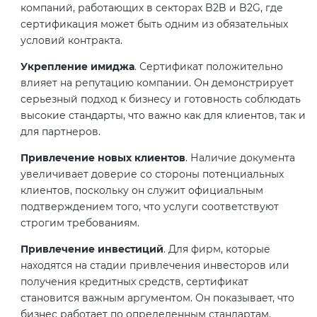
компаний, работающих в секторах B2B и B2G, где
электромагнитной
сертификация может быть одним из обязательных
совместимости (ТР ТС 020)
условий контракта.
Укрепление имиджа
. Сертификат положительно
Сертификация детских товаров
влияет на репутацию компании. Он демонстрирует
(ТР ТС 007)
серьезный подход к бизнесу и готовность соблюдать
высокие стандарты, что важно как для клиентов, так и
Сертификация товаров легкой
для партнеров.
промышленности (ТР ТС 017)
Привлечение новых клиентов
. Наличие документа
увеличивает доверие со стороны потенциальных
Сертификация промышленного
клиентов, поскольку он служит официальным
оборудования (ТР ТС 010)
подтверждением того, что услуги соответствуют
строгим требованиям.
Сертификация средств
Привлечение инвестиций
. Для фирм, которые
индивидуальной защиты (ТР ТС
находятся на стадии привлечения инвесторов или
019)
получения кредитных средств, сертификат
становится важным аргументом. Он показывает, что
бизнес работает по определенным стандартам,