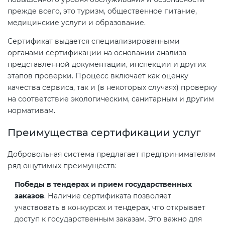
прежде всего, это туризм, общественное питание,
медицинские услуги и образование.
Декларация ТР ТС
Сертификат выдается специализированными
органами сертификации на основании анализа
Декларирование косметики (ТР
представленной документации, инспекции и других
ТС 009)
этапов проверки. Процесс включает как оценку
качества сервиса, так и (в некоторых случаях) проверку
Декларирование оборудования
на соответствие экологическим, санитарным и другим
по схеме 5Д (ТР ТС 010)
нормативам.
Преимущества сертификации услуг
Декларирование пищевой
продукции (ТР ТС 021)
Добровольная система предлагает предпринимателям
ряд ощутимых преимуществ:
Декларирование алкогольной
Победы в тендерах и прием государственных
продукции (ТР ЕАЭС 047)
заказов
. Наличие сертификата позволяет
участвовать в конкурсах и тендерах, что открывает
доступ к государственным заказам. Это важно для
Декларирование