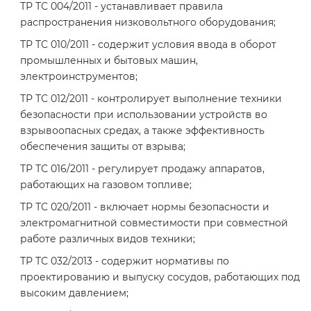
ТР ТС 004/2011 - устанавливает правила
электромагнитной
распространения низковольтного оборудования;
совместимости (ТР ТС 020)
ТР ТС 010/2011 - содержит условия ввода в оборот
промышленных и бытовых машин,
Сертификация детских товаров
электроинструментов;
(ТР ТС 007)
ТР ТС 012/2011 - контролирует выполнение техники
безопасности при использовании устройств во
Сертификация товаров легкой
взрывоопасных средах, а также эффективность
промышленности (ТР ТС 017)
обеспечения защиты от взрыва;
ТР ТС 016/2011 - регулирует продажу аппаратов,
Сертификация промышленного
работающих на газовом топливе;
оборудования (ТР ТС 010)
ТР ТС 020/2011 - включает нормы безопасности и
электромагнитной совместимости при совместной
работе различных видов техники;
Сертификация средств
индивидуальной защиты (ТР ТС
ТР ТС 032/2013 - содержит нормативы по
019)
проектированию и выпуску сосудов, работающих под
высоким давлением;