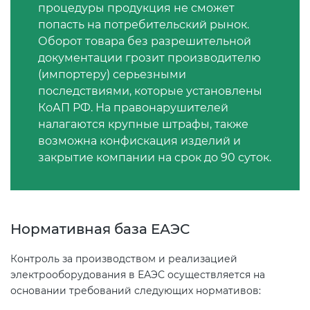
процедуры продукция не сможет
попасть на потребительский рынок.
Декларация ТР ТС
Оборот товара без разрешительной
документации грозит производителю
(импортеру) серьезными
Декларирование косметики (ТР
последствиями, которые установлены
ТС 009)
КоАП РФ. На правонарушителей
налагаются крупные штрафы, также
Декларирование оборудования
возможна конфискация изделий и
по схеме 5Д (ТР ТС 010)
закрытие компании на срок до 90 суток.
Декларирование пищевой
продукции (ТР ТС 021)
Нормативная база ЕАЭС
Декларирование алкогольной
Контроль за производством и реализацией
продукции (ТР ЕАЭС 047)
электрооборудования в ЕАЭС осуществляется на
основании требований следующих нормативов:
Декларирование