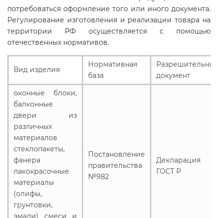
электромагнитной
потребоваться оформление того или иного документа.
Регулирование изготовления и реализации товара на
совместимости (ТР ТС 020)
территории РФ осуществляется с помощью
отечественных нормативов.
Сертификация детских товаров
(ТР ТС 007)
Нормативная
Разрешительны
Вид изделия
база
документ
Сертификация товаров легкой
оконные блоки,
промышленности (ТР ТС 017)
балконные
двери из
различных
Сертификация промышленного
материалов
оборудования (ТР ТС 010)
стеклопакеты,
Постановление
фанера
Декларация
правительства
Сертификация средств
лакокрасочные
ГОСТ Р
№982
индивидуальной защиты (ТР ТС
материалы
019)
(олифы,
грунтовки,
эмали) смеси и