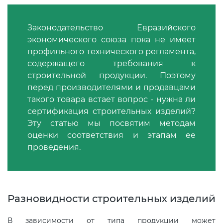
Декларация ТР ТС
Законодательство Евразийского
экономического союза пока не имеет
профильного технического регламента,
Декларирование косметики (ТР
содержащего требования к
ТС 009)
строительной продукции. Поэтому
перед производителями и продавцами
Декларирование оборудования
такого товара встает вопрос - нужна ли
по схеме 5Д (ТР ТС 010)
сертификация строительных изделий?
Эту статью мы посвятим методам
оценки соответствия и этапам ее
Декларирование пищевой
проведения.
продукции (ТР ТС 021)
Декларирование алкогольной
продукции (ТР ЕАЭС 047)
Разновидности строительных изделий
Декларирование
В зависимости от типа продукции может