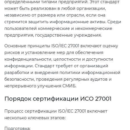
определёнными типами предприятий. Этот стандарт
может быть реализован в любой организации,
независимо от размера или отрасли, если она
Декларация ТР ТС
Сертификация спортивных
стремится защитить информационные активы. Среди
товаров
пользователей коммерческие и некоммерческие
Декларирование косметики (ТР
предприятия, государственные учреждения.
ТС 009)
Сертификация электротехники
Основные принципы ISO/IEC 27001 включают оценку
рисков и установление мер для обеспечения
Декларирование оборудования
Сертификация ресурсов
конфиденциальности, целостности и доступности
по схеме 5Д (ТР ТС 010)
информации. Стандарт требует от организаций
разработки и внедрения политики информационной
Остальное
безопасности, проведения регулярных аудитов и
Декларирование пищевой
непрерывного улучшения СМИБ.
продукции (ТР ТС 021)
БАДы
Порядок сертификации ИСО 27001
Декларирование алкогольной
продукции (ТР ЕАЭС 047)
Процесс сертификации ISO/IEC 27001 включает
несколько ключевых этапов:
Декларирование
Подготовка: