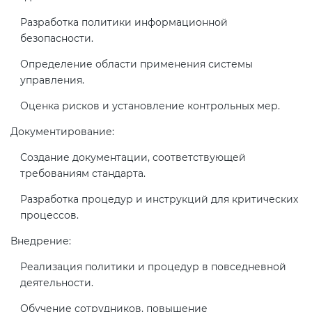
электромагнитной
Разработка политики информационной
совместимости (ТР ТС 020)
безопасности.
Определение области применения системы
Сертификация детских товаров
управления.
(ТР ТС 007)
Оценка рисков и установление контрольных мер.
Сертификация товаров легкой
Документирование:
промышленности (ТР ТС 017)
Создание документации, соответствующей
требованиям стандарта.
Сертификация промышленного
Разработка процедур и инструкций для критических
оборудования (ТР ТС 010)
процессов.
Внедрение:
Сертификация средств
индивидуальной защиты (ТР ТС
Реализация политики и процедур в повседневной
019)
деятельности.
Обучение сотрудников, повышение