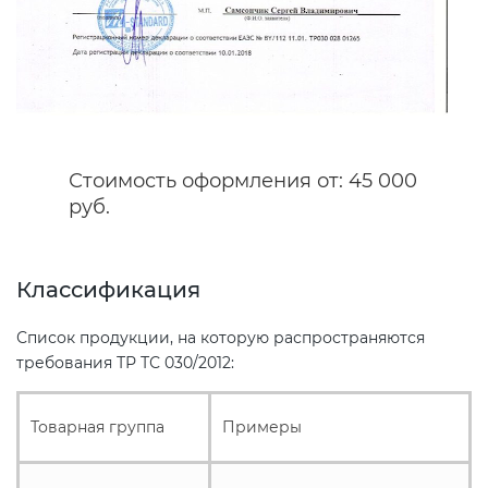
Сертификация спортивных
товаров
Сертификация электротехники
Стоимость оформления от: 45 000
руб.
Сертификация ресурсов
Остальное
Классификация
Список продукции, на которую распространяются
БАДы
требования ТР ТС 030/2012:
Товарная группа
Примеры