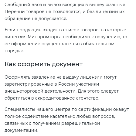
Свободный ввоз и вывоз входящих в вышеуказанные
электромагнитной
Перечни товаров не позволяется, и без лицензии их
совместимости (ТР ТС 020)
обращение не допускается.
Если продукция входит в список товаров, на которые
Сертификация детских товаров
лицензия Минпромторга необходима к получению, то
(ТР ТС 007)
ее оформление осуществляется в обязательном
порядке.
Сертификация товаров легкой
промышленности (ТР ТС 017)
Как оформить документ
Оформлять заявление на выдачу лицензии могут
Сертификация промышленного
зарегистрированные в России участники
оборудования (ТР ТС 010)
внешнеторговой деятельности. Для этого следует
обратиться в аккредитованное агентство.
Сертификация средств
Специалисты нашего центра по сертификации окажут
индивидуальной защиты (ТР ТС
полное содействие касательно любых вопросов,
019)
связанных с получением разрешительной
документации.