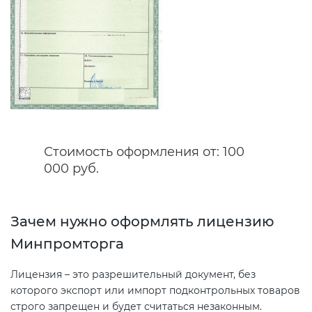
Декларация ТР ТС
Сертификация спортивных
товаров
Декларирование косметики (ТР
ТС 009)
Сертификация электротехники
Декларирование оборудования
Сертификация ресурсов
Стоимость оформления от: 100
по схеме 5Д (ТР ТС 010)
000 руб.
Остальное
Декларирование пищевой
продукции (ТР ТС 021)
БАДы
Зачем нужно оформлять лицензию
Минпромторга
Декларирование алкогольной
продукции (ТР ЕАЭС 047)
Лицензия – это разрешительный документ, без
которого экспорт или импорт подконтрольных товаров
строго запрещен и будет считаться незаконным.
Декларирование