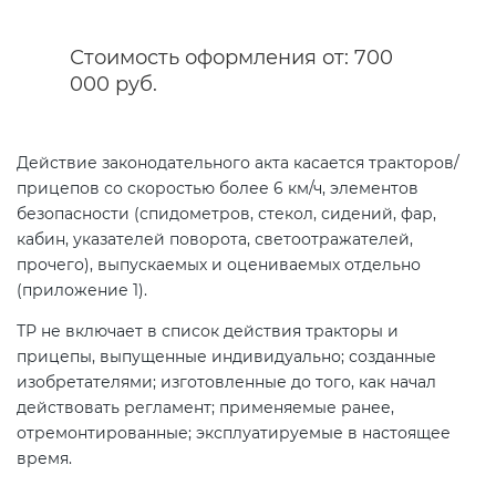
Стоимость оформления от: 700
Сертификация спортивных
000 руб.
товаров
Сертификация электротехники
Действие законодательного акта касается тракторов/
прицепов со скоростью более 6 км/ч, элементов
безопасности (спидометров, стекол, сидений, фар,
Сертификация ресурсов
кабин, указателей поворота, светоотражателей,
прочего), выпускаемых и оцениваемых отдельно
Остальное
(приложение 1).
ТР не включает в список действия тракторы и
БАДы
прицепы, выпущенные индивидуально; созданные
изобретателями; изготовленные до того, как начал
действовать регламент; применяемые ранее,
отремонтированные; эксплуатируемые в настоящее
время.