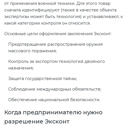
от применения военной техники. Для этого товар
сначала идентифицируют (также в качестве объекта
Декларация ТР ТС
Сертификация спортивных
экспертизы может быть технология) и устанавливают, к
какой категории контроля он относится.
товаров
Декларирование косметики (ТР
Основные цели оформления заключения Эксконт:
ТС 009)
Сертификация электротехники
Предотвращение распространения оружия
массового поражения;
Декларирование оборудования
Сертификация ресурсов
Контроль за экспортом технологий двойного
по схеме 5Д (ТР ТС 010)
назначения;
Остальное
Защита государственной тайны;
Декларирование пищевой
продукции (ТР ТС 021)
Соблюдение международных обязательств;
БАДы
Обеспечение национальной безопасности.
Декларирование алкогольной
продукции (ТР ЕАЭС 047)
Когда предпринимателю нужно
разрешение Эксконт
Декларирование