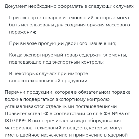
электромагнитной
Документ необходимо оформлять в следующих случаях:
совместимости (ТР ТС 020)
При экспорте товаров и технологий, которые могут
быть использованы для создания оружия массового
Сертификация детских товаров
поражения;
(ТР ТС 007)
При вывозе продукции двойного назначения;
Когда экспортируемый товар содержит элементы,
Сертификация товаров легкой
подпадающие под экспортный контроль;
промышленности (ТР ТС 017)
В некоторых случаях при импорте
высокотехнологичной продукции.
Сертификация промышленного
оборудования (ТР ТС 010)
Перечни продукции, которая в обязательном порядке
должна подвергаться экспортному контролю,
устанавливаются отдельными постановлениями
Сертификация средств
Правительства РФ в соответствии со ст. 6 ФЗ №183 от
индивидуальной защиты (ТР ТС
18.07.1999. В них перечислены виды оборудования,
019)
материалов, технологий и веществ, которые могут
иметь двойное назначение и применение в ядерной