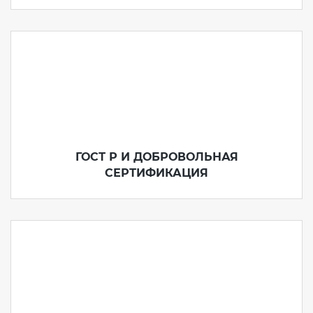
электромагнитной
совместимости (ТР ТС 020)
Сертификация детских товаров
(ТР ТС 007)
Сертификация товаров легкой
промышленности (ТР ТС 017)
ГОСТ Р И ДОБРОВОЛЬНАЯ
СЕРТИФИКАЦИЯ
Сертификация промышленного
оборудования (ТР ТС 010)
Сертификация средств
индивидуальной защиты (ТР ТС
019)