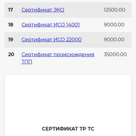
17
Сертификат ЭКО
12500.00
Декларация ТР ТС
Сертификация спортивных
товаров
18
Сертификат ИСО 14001
9000.00
Декларирование косметики (ТР
19
Сертификат ИСО 22000
9000.00
ТС 009)
Сертификация электротехники
20
Сертификат происхождения
35000.00
Декларирование оборудования
Сертификация ресурсов
ТПП
по схеме 5Д (ТР ТС 010)
Остальное
Декларирование пищевой
продукции (ТР ТС 021)
БАДы
Декларирование алкогольной
продукции (ТР ЕАЭС 047)
СЕРТИФИКАТ ТР ТС
Декларирование