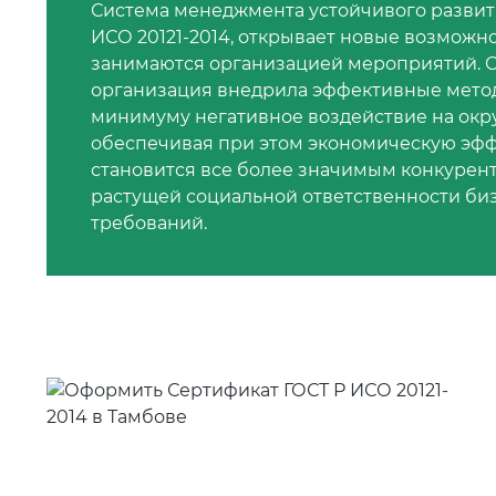
Система менеджмента устойчивого развит
ИСО 20121-2014, открывает новые возможн
занимаются организацией мероприятий. Се
организация внедрила эффективные метод
минимуму негативное воздействие на окр
обеспечивая при этом экономическую эфф
становится все более значимым конкурен
растущей социальной ответственности биз
требований.