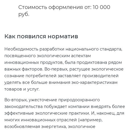
Стоимость оформления от: 10 000
Сертификация бытовой техники
Сертификат ГОСТ Р ИСО/МЭК
Регистрация товарного знака
О безопасности дорог (ТР ТС
руб.
20000-1-2021
(торговой марки) в Роспатенте
014/2011)
Сертификация легкой
промышленности
Сертификат ГОСТ Р ИСО 26000-
Регистрация товарного знака
Как появился норматив
О безопасности оборудования
2012
(торговой марки) в Роспатенте
для работы во взрывоопасных
Сертификация мебели
Необходимость разработки национального стандарта,
средах (ТР ТС 012/2011)
Сертификат ГОСТ Р ИСО/МЭК
Регистрация товарного знака
посвященного экологическим аспектам
27001-2021
(торговой марки) в Роспатенте
инновационных продуктов, была продиктована рядом
Сертификация упаковки
ТР ТС 011/2011 «Безопасность
важных факторов. Во-первых, растущее экологическое
лифтов»
сознание потребителей заставляет производителей
Сертификат на ИСМ
Заключение ФСТЭК
Сертификация импортной
уделять все больше внимания эко-характеристикам
продукции
товаров и услуг.
О требованиях к средствам
Декларация связи Минцифры
обеспечения пожарной
Во-вторых, ужесточение природоохранного
безопасности и пожаротушения
Сертификация для
законодательства побуждает компании внедрять более
маркетплейсов
эффективные экологические практики. И, наконец, для
многих инновационных отраслей (например,
Декларация соответствия ТР ТС
возобновляемая энергетика, экологичное
004/2011
Сертификация детских товаров