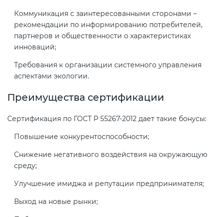
электромагнитной
Коммуникация с заинтересованными сторонами –
совместимости (ТР ТС 020)
рекомендации по информированию потребителей,
партнеров и общественности о характеристиках
инноваций;
Сертификация детских товаров
(ТР ТС 007)
Требования к организации системного управления
аспектами экологии.
Сертификация товаров легкой
Преимущества сертификации
промышленности (ТР ТС 017)
Сертификация по ГОСТ Р 55267-2012 дает такие бонусы:
Сертификация промышленного
Повышение конкурентоспособности;
оборудования (ТР ТС 010)
Снижение негативного воздействия на окружающую
среду;
Сертификация средств
индивидуальной защиты (ТР ТС
Улучшение имиджа и репутации предпринимателя;
019)
Выход на новые рынки;