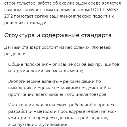
строительство) забота об окружающей среде является
важным конкурентным преимуществом. ГОСТ Р 55267-
Декларация ТР ТС
2012 помогает организациям комплексно подойти к
Сертификация спортивных
решению этих задач.
товаров
Декларирование косметики (ТР
Структура и содержание стандарта
ТС 009)
Сертификация электротехники
Данный стандарт состоит из нескольких ключевых
разделов:
Декларирование оборудования
Сертификация ресурсов
по схеме 5Д (ТР ТС 010)
Общие положения – описание основных принципов
и терминологии эко-менеджмента;
Остальное
Декларирование пищевой
Экологические аспекты – рекомендации по
продукции (ТР ТС 021)
выявлению и оценке возможных воздействий на
БАДы
протяжении всего жизненного цикла товаров;
Декларирование алкогольной
Интеграция экологических требований в процесс
продукции (ТР ЕАЭС 047)
разработки – методы и процедуры внедрения эко-
критериев в процессы дизайна, производства,
эксплуатации и утилизации;
Декларирование