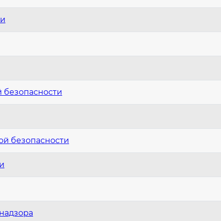
ти
й безопасности
ой безопасности
и
надзора