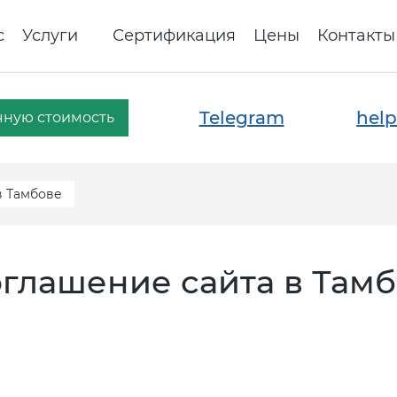
с
Услуги
Сертификация
Цены
Контакты
Telegram
help
чную стоимость
в Тамбове
оглашение сайта в Там